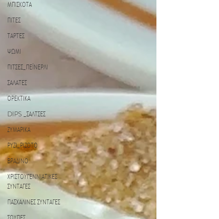
ΜΠΙΣΚΟΤΑ
ΠΙΤΕΣ
ΤΑΡΤΕΣ
ΨΩΜΙ
ΠΙΤΣΕΣ_ΠΕΪΝΕΡΛΙ
ΣΑΛΑΤΕΣ
ΟΡΕΚΤΙΚΑ
DIPS _ΣΑΛΤΣΕΣ
ΖΥΜΑΡΙΚΑ
ΡΥΖΙ_ΡΙΖΟΤΟ
ΒΡΑΔΙΝΟ
ΧΡΙΣΤΟΥΓΕΝΝΙΑΤΙΚΕΣ
ΣΥΝΤΑΓΕΣ
ΠΑΣΧΑΛΙΝΕΣ ΣΥΝΤΑΓΕΣ
ΣΟΥΠΕΣ