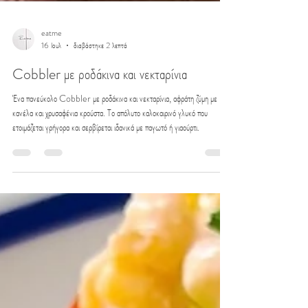
eatme
16 Ιουλ
διαβάστηκε 2 λεπτά
Cobbler με ροδάκινα και νεκταρίνια
Ένα πανεύκολο Cobbler με ροδάκινα και νεκταρίνια, αφράτη ζύμη με
κανέλα και χρυσαφένια κρούστα. Το απόλυτο καλοκαιρινό γλυκό που
ετοιμάζεται γρήγορα και σερβίρεται ιδανικά με παγωτό ή γιαούρτι.