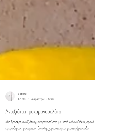
eatme
12 Μαΐ
διαβάστηκε 2 λεπτά
Ανοιξιάτικη μακαρονοσαλάτα