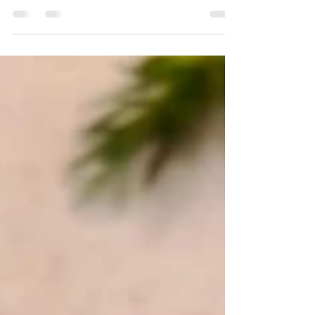
Μια δροσερή ανοιξιάτικη μακαρονοσαλάτα με ψητά κολοκυθάκια, αρακά και
κρεμώδη σος γιαουρτιού. Εύκολη, χορταστική και γεμάτη φρεσκάδα.