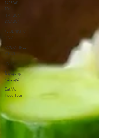
ΤΑΠΕΡΑΚΙ
ΤΟΥ
ΓΡΑΦΕΙΟΥ/
ΣΧΟΛΕΙΟΥ
ΧΕΙΜΩΝΙΑΤΙΚΑ
ΠΙΑΤΑ
ΚΑΛΟΚΑΙΡΙΝΕΣ
ΣΥΝΤΑΓΕΣ
ΠΑΡΤΥ
Τι τρώμε την
Κ.Δευτέρα!
EatMe
Food Tour