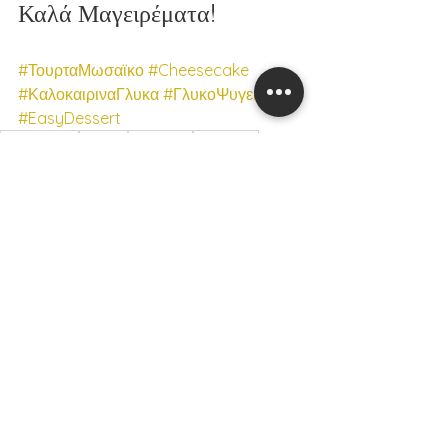
Καλά Μαγειρέματα!
#ΤουρταΜωσαϊκο
#Cheesecake
#ΚαλοκαιριναΓλυκα
#ΓλυκοΨυγειου
#EasyDessert
εύκολες συνταγές
φουντούκια
γρήγορα γλυκά
cheesecake
γλυκά με φρούτα
γλυκό χωρίς ψήσιμο
τούρτα μωσαϊκό
μωσαϊκό
cheesecake με ροδάκινα
chocolate chip cookies
ΓΛΥΚΑ
ΚΑΛΟΚΑΙΡΙΝΕΣ ΣΥΝΤΑΓΕΣ
Εμφάνιση όλων
Πρόσφατες αναρτήσεις