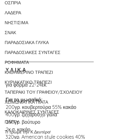
ΟΣΠΡΙΑ
ΛΑΔΕΡΑ
ΝΗΣΤΙΣΙΜΑ
ΣΝΑΚ
ΠΑΡΑΔΟΣΙΑΚΑ ΓΛΥΚΑ
ΠΑΡΑΔΟΣΙΑΚΕΣ ΣΥΝΤΑΓΕΣ
ΡΟΦΗΜΑΤΑ
Υ Λ Ι Κ Α
ΚΑΘΗΜΕΡΙΝΟ ΤΡΑΠΕΖΙ
ΚΥΡΙΑΚΑΤΙΚΟ ΤΡΑΠΕΖΙ
για φόρμα 22-24εκ.
ΤΑΠΕΡΑΚΙ ΤΟΥ ΓΡΑΦΕΙΟΥ/ΣΧΟΛΕΙΟΥ
Για το μωσαϊκό:
ΧΕΙΜΩΝΙΑΤΙΚΑ ΠΙΑΤΑ
200γρ. κουβερτούρα 55% κακάο
ΚΑΛΟΚΑΙΡΙΝΕΣ ΣΥΝΤΑΓΕΣ
400γρ. ζαχαρούχο γάλα 
250γρ. βούτυρο 
ΠΑΡΤΥ
2κ.σ. κακάο
Τι τρώμε την Κ.Δευτέρα!
320γρ. American style cookies 40% 