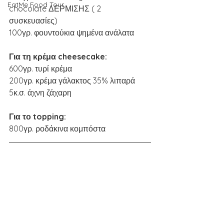
EatMe Food Tour
chocolate ΔΕΡΜΙΣΗΣ ( 2 
συσκευασίες)
100γρ. φουντούκια ψημένα ανάλατα 
Για τη κρέμα cheesecake:
600γρ. τυρί κρέμα
200γρ. κρέμα γάλακτος 35% λιπαρά
5κ.σ. άχνη ζάχαρη
Για το topping:
800γρ. ροδάκινα κομπόστα 