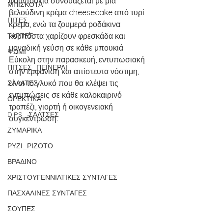
φουντούκια συνδυάζεται με μια 
ΜΠΙΣΚΟΤΑ
βελούδινη κρέμα cheesecake από τυρί 
ΠΙΤΕΣ
κρέμα, ενώ τα ζουμερά ροδάκινα 
κομπόστα χαρίζουν φρεσκάδα και 
ΤΑΡΤΕΣ
μοναδική γεύση σε κάθε μπουκιά. 
ΨΩΜΙ
Εύκολη στην παρασκευή, εντυπωσιακή 
ΠΙΤΣΕΣ_ΠΕΪΝΕΡΛΙ
στην εμφάνιση και απίστευτα νόστιμη, 
είναι το γλυκό που θα κλέψει τις 
ΣΑΛΑΤΕΣ
εντυπώσεις σε κάθε καλοκαιρινό 
ΟΡΕΚΤΙΚΑ
τραπέζι, γιορτή ή οικογενειακή 
DIPS _ΣΑΛΤΣΕΣ
συγκέντρωση.
ΖΥΜΑΡΙΚΑ
ΡΥΖΙ_ΡΙΖΟΤΟ
ΒΡΑΔΙΝΟ
ΧΡΙΣΤΟΥΓΕΝΝΙΑΤΙΚΕΣ ΣΥΝΤΑΓΕΣ
ΠΑΣΧΑΛΙΝΕΣ ΣΥΝΤΑΓΕΣ
ΣΟΥΠΕΣ