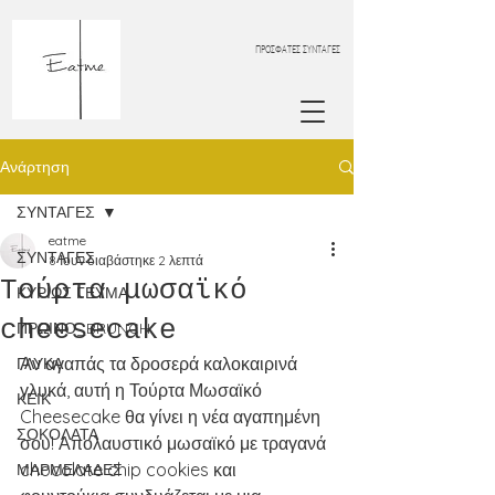
ΠΡΟΣΦΑΤΕΣ ΣΥΝΤΑΓΕΣ
Ανάρτηση
ΣΥΝΤΑΓΕΣ
eatme
ΣΥΝΤΑΓΕΣ
8 Ιουν
διαβάστηκε 2 λεπτά
Τούρτα μωσαϊκό
ΚΥΡΙΩΣ ΓΕΥΜΑ
cheesecake
ΠΡΩΙΝΟ_BRUNCH
Αν αγαπάς τα δροσερά καλοκαιρινά 
ΓΛΥΚΑ
γλυκά, αυτή η Τούρτα Μωσαϊκό 
ΚΕΙΚ
Cheesecake θα γίνει η νέα αγαπημένη 
ΣΟΚΟΛΑΤΑ
σου! Απολαυστικό μωσαϊκό με τραγανά 
chocolate chip cookies και 
ΜΑΡΜΕΛΑΔΕΣ