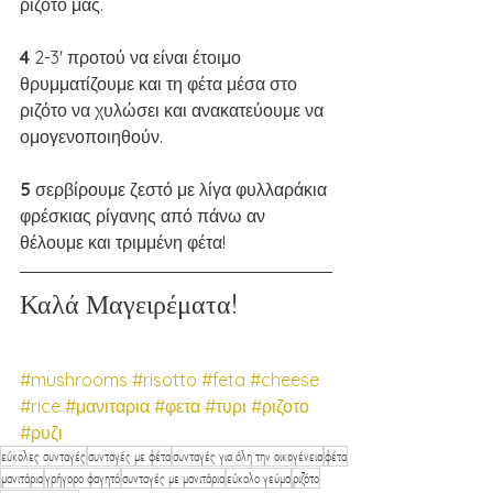
ριζότο μας.
4 
2-3' προτού να είναι έτοιμο 
θρυμματίζουμε και τη φέτα μέσα στο 
ριζότο να χυλώσει και ανακατεύουμε να 
ομογενοποιηθούν.
5 
σερβίρουμε ζεστό με λίγα φυλλαράκια 
φρέσκιας ρίγανης από πάνω αν 
θέλουμε και τριμμένη φέτα! 
Καλά Μαγειρέματα!
#mushrooms
#risotto
#feta
#cheese
#rice
#μανιταρια
#φετα
#τυρι
#ριζοτο
#ρυζι
εύκολες συνταγές
συνταγές με φέτα
συνταγές για όλη την οικογένεια
φέτα
μανιτάρια
γρήγορο φαγητό
συνταγές με μανιτάρια
εύκολο γεύμα
ριζότο