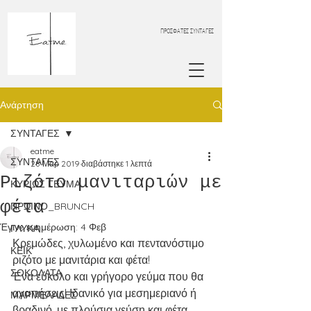
ΠΡΟΣΦΑΤΕΣ ΣΥΝΤΑΓΕΣ
Ανάρτηση
ΣΥΝΤΑΓΕΣ
eatme
ΣΥΝΤΑΓΕΣ
28 Μαρ 2019
διαβάστηκε 1 λεπτά
Ριζότο μανιταριών με
ΚΥΡΙΩΣ ΓΕΥΜΑ
φέτα
ΠΡΩΙΝΟ_BRUNCH
Έγινε ενημέρωση:
4 Φεβ
ΓΛΥΚΑ
Κρεμώδες, χυλωμένο και πεντανόστιμο 
ΚΕΙΚ
ριζότο με μανιτάρια και φέτα!
ΣΟΚΟΛΑΤΑ
Ένα εύκολο και γρήγορο γεύμα που θα 
αγαπήσεις! Ιδανικό για μεσημεριανό ή 
ΜΑΡΜΕΛΑΔΕΣ
βραδινό, με πλούσια γεύση και φέτα 