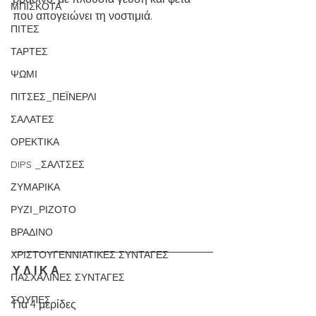
ΜΠΙΣΚΟΤΑ
που απογειώνει τη νοστιμιά.
ΠΙΤΕΣ
ΤΑΡΤΕΣ
ΨΩΜΙ
ΠΙΤΣΕΣ_ΠΕΪΝΕΡΛΙ
ΣΑΛΑΤΕΣ
ΟΡΕΚΤΙΚΑ
DIPS _ΣΑΛΤΣΕΣ
ΖΥΜΑΡΙΚΑ
ΡΥΖΙ_ΡΙΖΟΤΟ
ΒΡΑΔΙΝΟ
ΧΡΙΣΤΟΥΓΕΝΝΙΑΤΙΚΕΣ ΣΥΝΤΑΓΕΣ
Υ Λ Ι Κ Α
ΠΑΣΧΑΛΙΝΕΣ ΣΥΝΤΑΓΕΣ
ΣΟΥΠΕΣ
Για 4 μερίδες