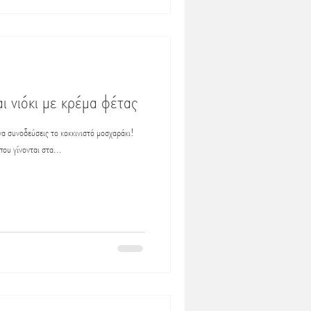
αι νιόκι με κρέμα φέτας
α συνοδεύσεις το κοκκινιστό μοσχαράκι!
ου γίνονται στα...