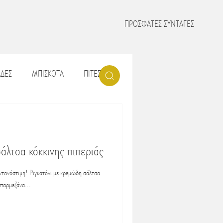
ΠΡΟΣΦΑΤΕΣ ΣΥΝΤΑΓΕΣ
ΔΕΣ
ΜΠΙΣΚΟΤΑ
ΠΙΤΕΣ
ΡΙΚΑ
ΡΥΖΙ_ΡΙΖΟΤΟ
άλτσα κόκκινης πιπεριάς
ΛΑΔΕΡΑ
ΝΗΣΤΙΣΙΜΑ
εντανόστιμη! Ριγκατόνι με κρεμώδη σάλτσα
 παρμεζάνα...
ΖΙ
ΚΥΡΙΑΚΑΤΙΚΟ ΤΡΑΠΕΖΙ