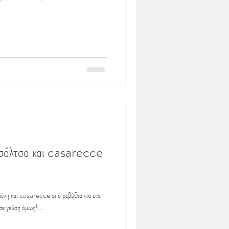
 σάλτσα και casarecce
μένη και casarecce από ρεβύθια για ένα
 σε γεύση όμως!...