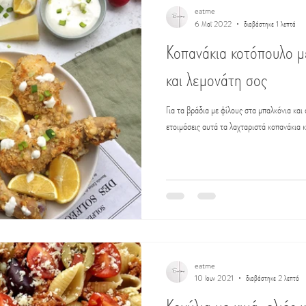
eatme
6 Μαΐ 2022
διαβάστηκε 1 λεπτά
Κοπανάκια κοτόπουλο μ
και λεμονάτη σος
Για τα βράδια με φίλους στα μπαλκόνια κα
ετοιμάσεις αυτά τα λαχταριστά κοπανάκια 
eatme
10 Ιουν 2021
διαβάστηκε 2 λεπτά