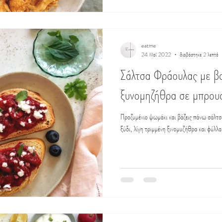
eatme
24 Μαΐ 2022
διαβάστηκε 2 λεπτά
Σάλτσα Φράουλας με βα
ξυνομηζήθρα σε μπρου
Προζυμένιο ψωμάκι και βάζεις πάνω σάλτσ
ξύδι, λίγη τριμμένη ξινομυζήθρα και φύλλ