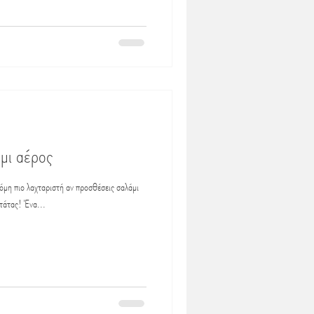
άμι αέρος
όμη πιο λαχταριστή αν προσθέσεις σαλάμι
ατάτας! Ένα...