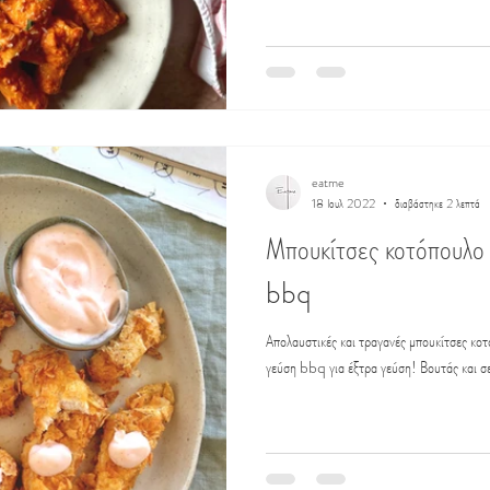
eatme
18 Ιουλ 2022
διαβάστηκε 2 λεπτά
Μπουκίτσες κοτόπουλο 
bbq
Απολαυστικές και τραγανές μπουκίτσες κοτ
γεύση bbq για έξτρα γεύση! Βουτάς και σε 