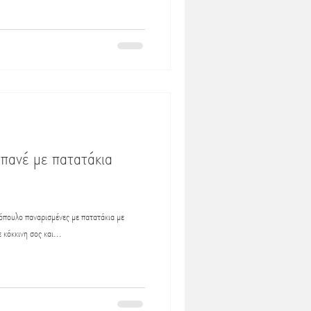
πανέ με πατατάκια
όπουλο παναρισμένες με πατατάκια με
κόκκινη σος και...