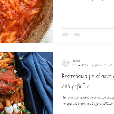
eatme
17 Νοε 2020
διαβάστηκε 2 λεπτά
Κεφτεδάκια με κόκκινη
από ρεβύθια
Πεντανόστιμα κεφτεδάκια με σάλτσα μελω
πιο θρεπτικό πιάτο, που δε χάνει καθόλου