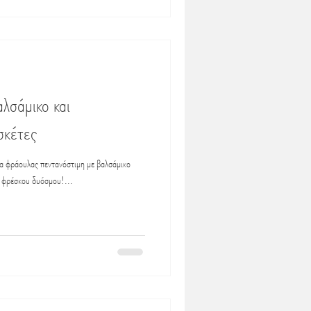
λσάμικο και
σκέτες
α φράουλας πεντανόστιμη με βαλσάμικο
α φρέσκου δυόσμου!...