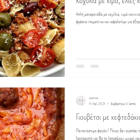
Κοχύλια με κιμά, ελιές 
Απλή μακαρονάδα με κοχύλια, κιμά κοκκινισ
φρέσκα ντοματίνια και κεφαλοτύρι για έξτρ
eatme
9 Μαΐ 2021
διαβάστηκε 3 λεπτά
Γιουβέτσι με κεφτεδάκι
Πεντανόστιμο φαγάκι! Ποιος δεν αγαπάει τ
λαχταριστό και θα το λατρέψουν μικροί και