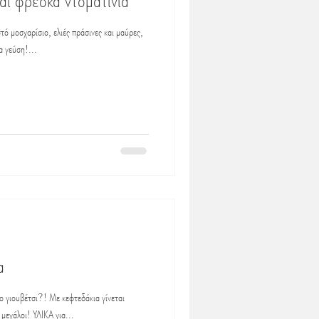
και φρέσκα ντοματίνια
τό μοσχαρίσιο, ελιές πράσινες και μαύρες,
α γεύση!...
α
ο γιουβέτσι?! Με κεφτεδάκια γίνεται
 μεγάλοι! ΥΛΙΚΑ για...