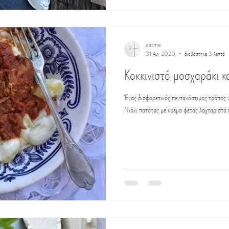
eatme
31 Αυγ 2020
διαβάστηκε 3 λεπτά
Κοκκινιστό μοσχαράκι κ
Ένας διαφορετικός πεντανόστιμος τρόπος ν
Νιόκι πατάτας με κρέμα φέτας λαχταριστά π