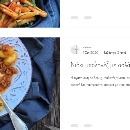
eatme
7 Σεπ 2020
διαβάστηκε 2 λεπτά
Νιόκι μπολονέζ με σαλ
Η αγαπημένη σε όλους μπολονέζ γίνεται ακ
αέρος! Και παντρεύεται ιδανικά με νιόκι π