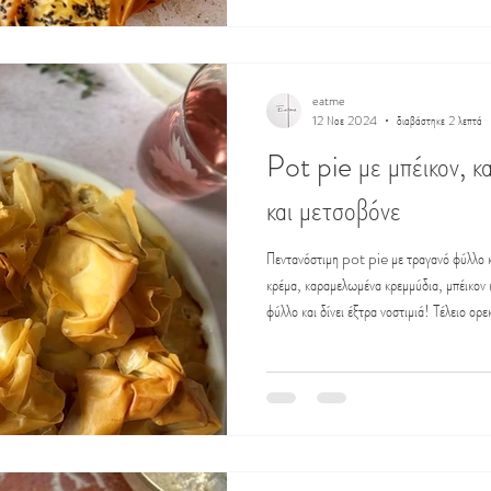
eatme
12 Νοε 2024
διαβάστηκε 2 λεπτά
Pot pie με μπέικον, 
και μετσοβόνε
Πεντανόστιμη pot pie με τραγανό φύλλο κ
κρέμα, καραμελωμένα κρεμμύδια, μπέικον 
φύλλο και δίνει έξτρα νοστιμιά! Τέλειο ορεκ
τα κρέατα και θα εντυπωσιάσει όλους με τη
πυρίμαχο σκεύος 20εκ. 3 φύλλα κρούστας
πιο χοντρά κομμένες 100γρ. μετσοβόνε τρ
κρεμμύδια