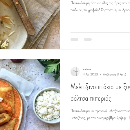
Πεντανόστιμη πίτα για όλες τις ώρες σαν σ
παιδιών, το γραφείο! Χορταστική και δροσ
eatme
4 Αυγ 2023
διαβάστηκε 3 λεπτά
Μελιτζανοπιτάκια με ξυ
σάλτσα πιπεριάς
Πεντανόστιμα και τραγανά μελιτζανοπιτάκι
μελιτζάνας, με την Ξυνομηζήθρα Κρήτης Π.