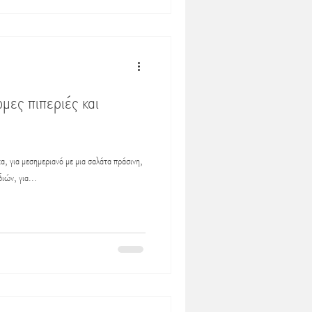
μες πιπεριές και
α, για μεσημεριανό με μια σαλάτα πράσινη,
ιών, για...