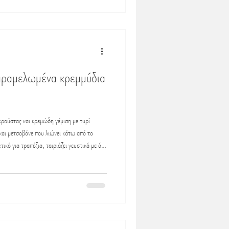
καραμελωμένα κρεμμύδια
ρούστας και κρεμώδη γέμιση με τυρί
και μετσοβόνε που λιώνει κάτω από το
τικό για τραπέζια, ταιριάζει γευστικά με όλα
ν νοστιμιά της! Υ Λ Ι Κ Α για στρόγγυλο
 50γρ. ελαιόλαδο 3 φέτες μπέικον λίγο
ιμμένο σε χοντρό τρίφτη ή γκούντα 5