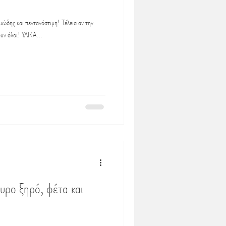
μώδης και πεντανόστιμη! Τέλεια αν την
ουν όλοι! ΥΛΙΚΑ...
υρο ξηρό, φέτα και