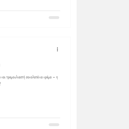
α
 και τρεμουλιαστή σοκολατένια κρέμα – η
!