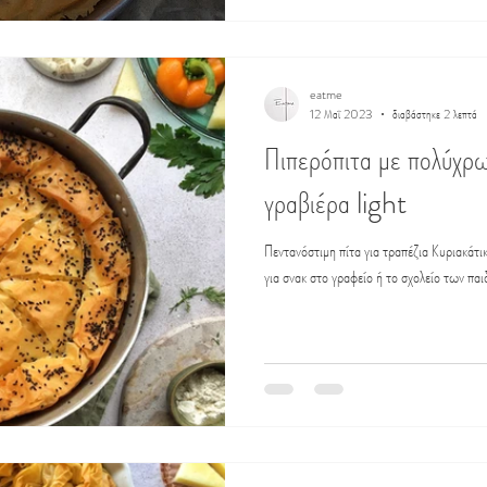
eatme
12 Μαΐ 2023
διαβάστηκε 2 λεπτά
Πιπερόπιτα με πολύχρω
γραβιέρα light
Πεντανόστιμη πίτα για τραπέζια Κυριακάτικ
για σνακ στο γραφείο ή το σχολείο των παιδ