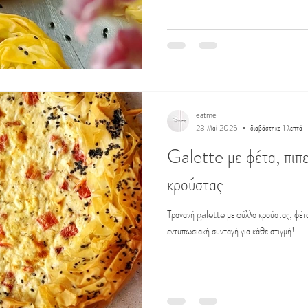
eatme
23 Μαΐ 2025
διαβάστηκε 1 λεπτά
Galette με φέτα, πιπε
κρούστας
Τραγανή galette με φύλλο κρούστας, φέτα
εντυπωσιακή συνταγή για κάθε στιγμή!