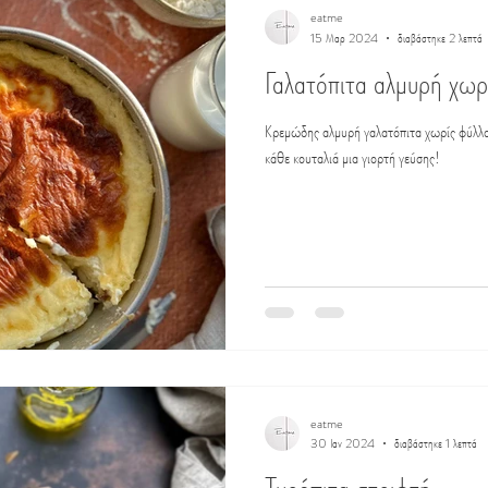
eatme
15 Μαρ 2024
διαβάστηκε 2 λεπτά
Γαλατόπιτα αλμυρή χωρ
Κρεμώδης αλμυρή γαλατόπιτα χωρίς φύλλο 
κάθε κουταλιά μια γιορτή γεύσης!
eatme
30 Ιαν 2024
διαβάστηκε 1 λεπτά