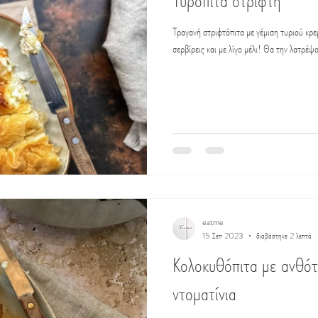
Τυρόπιτα στριφτή
Τραγανή στριφτόπιτα με γέμιση τυριού κρε
σερβίρεις και με λίγο μέλι! Θα την λατρέψ
eatme
15 Σεπ 2023
διαβάστηκε 2 λεπτά
Κολοκυθόπιτα με ανθότ
ντοματίνια