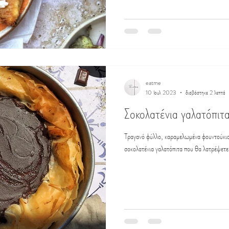
eatme
10 Ιουλ 2023
διαβάστηκε 2 λεπτά
Σοκολατένια γαλατόπιτ
Τραγανό φύλλο, καραμελωμένα φουντούκια
σοκολατένια γαλατόπιτα που θα λατρέψετε