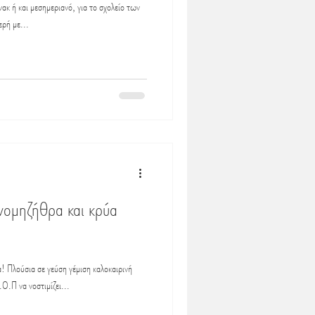
νακ ή και μεσημεριανό, για το σχολείο των
ερή με...
νομηζήθρα και κρύα
α! Πλούσια σε γεύση γέμιση καλοκαιρινή
Ο.Π να νοστιμίζει...