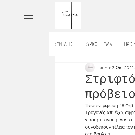
ΣΥΝΤΑΓΕΣ
ΚΥΡΙΩΣ ΓΕΥΜΑ
ΠΡΩ
ΠΙΤΕΣ
ΤΑΡΤΕΣ
ΨΩΜΙ
eatme
3 Οκτ 2021
Στριφτ
πρόβει
ΡΥΖΙ_ΡΙΖΟΤΟ
ΒΡΑΔΙΝΟ
Χ
Έγινε ενημέρωση:
18 Φεβ
Τραγανές απ’ έξω, αφρά
ΛΑΔΕΡΑ
ΝΗΣΤΙΣΙΜΑ
ΣΝΑ
γιαούρτι είναι η ιδανικ
συνοδεύουν τέλεια τον 
στη δουλειά.