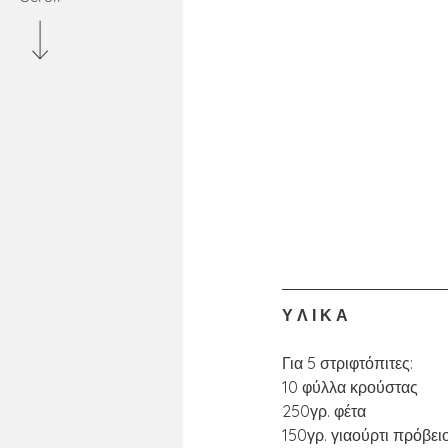
Υ Λ Ι Κ Α
Για 5 στριφτόπιτες:
10 φύλλα κρούστας 
250γρ. φέτα
150γρ. γιαούρτι πρόβει