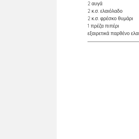
2 αυγά
2 κ.σ. ελαιόλαδο
2 κ.σ. φρέσκο θυμάρι
1 πρέζα πιπέρι
εξαιρετικά παρθένο ελα