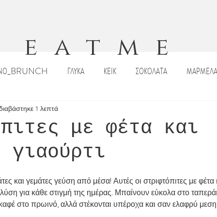
eatme
ΙΝΟ_BRUNCH
ΓΛΥΚΑ
ΚΕΙΚ
ΣΟΚΟΛΑΤΑ
ΜΑΡΜΕΛΑ
ΠΙΤΣΕΣ_ΠΕΪΝΕΡΛΙ
ΣΑΛΑΤΕΣ
ΟΡΕΚΤΙΚΑ
DIPS _ΣΑΛΤΣΕ
διαβάστηκε 1 λεπτά
όπιτες με φέτα και
ο γιαούρτι
ΡΙΣΤΟΥΓΕΝΝΙΑΤΙΚΕΣ ΣΥΝΤΑΓΕΣ
ΠΑΣΧΑΛΙΝΕΣ ΣΥΝΤΑΓΕΣ
ΣΟΥΠΕ
τες και γεμάτες γεύση από μέσα! Αυτές οι στριφτόπιτες με φέτα 
Κ
ΠΑΡΑΔΟΣΙΑΚΑ ΓΛΥΚΑ
ΠΑΡΑΔΟΣΙΑΚΕΣ ΣΥΝΤΑΓΕΣ
ΡΟΦΗ
ή λύση για κάθε στιγμή της ημέρας. Μπαίνουν εύκολα στο ταπεράκι
καφέ στο πρωινό, αλλά στέκονται υπέροχα και σαν ελαφρύ μεση