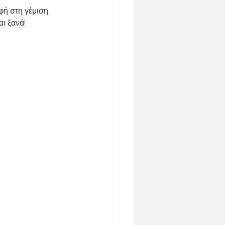
φή στη γέμιση. 
αι ξανά!