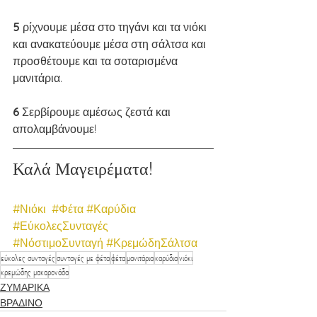
5 
ρίχνουμε μέσα στο τηγάνι και τα νιόκι 
και ανακατεύουμε μέσα στη σάλτσα και 
προσθέτουμε και τα σοταρισμένα 
μανιτάρια. 
6 
Σερβίρουμε αμέσως ζεστά και 
απολαμβάνουμε!  
Καλά Μαγειρέματα!
#Νιόκι
#Φέτα
#Καρύδια
#ΕύκολεςΣυνταγές
#ΝόστιμοΣυνταγή
#ΚρεμώδηΣάλτσα
εύκολες συνταγές
συνταγές με φέτα
φέτα
μανιτάρια
καρύδια
νιόκι
κρεμώδης μακαρονάδα
ΖΥΜΑΡΙΚΑ
ΒΡΑΔΙΝΟ