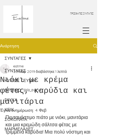
ΠΡΟΣΦΑΤΕΣ ΣΥΝΤΑΓΕΣ
Ανάρτηση
ΣΥΝΤΑΓΕΣ
eatme
ΣΥΝΤΑΓΕΣ
20 Μαρ 2019
διαβάστηκε 1 λεπτά
Νιόκι με κρέμα
ΚΥΡΙΩΣ ΓΕΥΜΑ
φέτας, καρύδια και
ΠΡΩΙΝΟ_BRUNCH
μανιτάρια
ΓΛΥΚΑ
ΚΕΙΚ
Έγινε ενημέρωση:
4 Φεβ
Πεντανόστιμο πιάτο με νιόκι, μανιτάρια 
ΣΟΚΟΛΑΤΑ
και μια κρεμώδη σάλτσα φέτας με 
ΜΑΡΜΕΛΑΔΕΣ
τριμμένα καρύδια! Μια πολύ νόστιμη και 