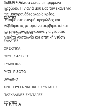
ΜΠΙΣΚΟΤΑ
εύκολη σάλτσα φέτας με τριμμένα 
καρύδια. Η γιαγιά μου μας την έκανε για 
ΠΙΤΕΣ
τις μακαρονάδες χωρίς κρέας.
ΤΑΡΤΕΣ
Έτοιμο στη στιγμή, κρεμώδες και 
ΨΩΜΙ
λαχταριστό, μπορεί να σερβιριστεί και 
με ριγκατόνι ή λιγκουίνι, για γεύματα 
ΠΙΤΣΕΣ_ΠΕΪΝΕΡΛΙ
γεμάτα νοσταλγία και σπιτική γεύση.
ΣΑΛΑΤΕΣ
ΟΡΕΚΤΙΚΑ
DIPS _ΣΑΛΤΣΕΣ
ΖΥΜΑΡΙΚΑ
ΡΥΖΙ_ΡΙΖΟΤΟ
ΒΡΑΔΙΝΟ
ΧΡΙΣΤΟΥΓΕΝΝΙΑΤΙΚΕΣ ΣΥΝΤΑΓΕΣ
ΠΑΣΧΑΛΙΝΕΣ ΣΥΝΤΑΓΕΣ
ΣΟΥΠΕΣ
Υ Λ Ι Κ Α