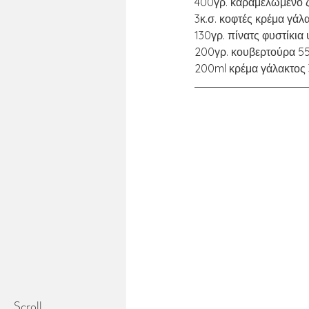
400γρ. καραμελωμένο ζ
3κ.σ. κοφτές κρέμα γά
130γρ. πίνατς φυστίκια
200γρ. κουβερτούρα 5
200ml κρέμα γάλακτος
Scroll