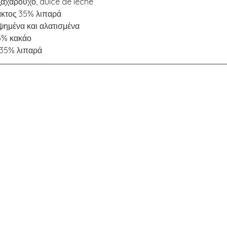
αχαρούχο, dulce de leche
λακτος 35% λιπαρά
 ψημένα και αλατισμένα
5% κακάο
 35% λιπαρά