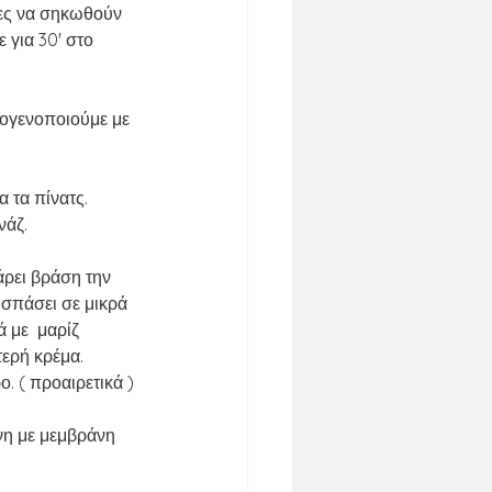
ρες να σηκωθούν 
 για 30' στο 
μογενοποιούμε με 
τα πίνατς. 
νάζ.
άρει βράση την 
σπάσει σε μικρά 
 με  μαρίζ 
τερή κρέμα.
. ( προαιρετικά )
νη με μεμβράνη 