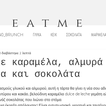
eatme
ΙΝΟ_BRUNCH
ΓΛΥΚΑ
ΚΕΙΚ
ΣΟΚΟΛΑΤΑ
ΜΑΡΜΕΛΑ
ΠΙΤΣΕΣ_ΠΕΪΝΕΡΛΙ
ΣΑΛΑΤΕΣ
ΟΡΕΚΤΙΚΑ
DIPS _ΣΑΛΤΣΕ
0
διαβάστηκε 2 λεπτά
με καραμέλα, αλμυρά
ια και σοκολάτα
ΡΙΣΤΟΥΓΕΝΝΙΑΤΙΚΕΣ ΣΥΝΤΑΓΕΣ
ΠΑΣΧΑΛΙΝΕΣ ΣΥΝΤΑΓΕΣ
ΣΟΥΠΕ
μούς γλυκού και αλμυρού, αυτή η τάρτα θα γίνει η νέα σου αδ
Κ
ΠΑΡΑΔΟΣΙΑΚΑ ΓΛΥΚΑ
ΠΑΡΑΔΟΣΙΑΚΕΣ ΣΥΝΤΑΓΕΣ
ΡΟΦΗ
τύρου και κακάο, βελούδινη καραμέλα dulce de leche γεμάτη α
νάζ σοκολάτας που λιώνει στο στόμα.
μια έκρηξη απόλαυσης! Είναι εντυπωσιακή, γιορτινή και ταυτόχ