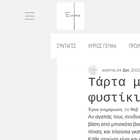
ΣΥΝΤΑΓΕΣ
ΚΥΡΙΩΣ ΓΕΥΜΑ
ΠΡΩ
ΠΙΤΕΣ
ΤΑΡΤΕΣ
ΨΩΜΙ
eatme
24 Δεκ 202
Τάρτα 
φυστίκ
ΡΥΖΙ_ΡΙΖΟΤΟ
ΒΡΑΔΙΝΟ
Χ
Έγινε ενημέρωση:
26 Φεβ
Αν αγαπάς τους συνδυασ
ΛΑΔΕΡΑ
ΝΗΣΤΙΣΙΜΑ
ΣΝΑ
βάση από μπισκότα βου
πίνατς και πλούσια γκα
Κάθε στρώση είναι και 