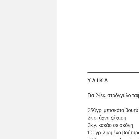
Υ Λ Ι Κ Α
Για 24εκ. στρόγγυλο τα
250γρ. μπισκότα βουτ
2κ.σ. άχνη ζάχαρη
2κ.γ. κακάο σε σκόνη
100γρ. λιωμένο βούτυρ