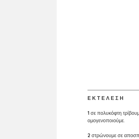
Ε Κ Τ Ε Λ Ε Σ Η
1 
σε πολυκόφτη τρίβουμε
ομογενοποιούμε.
2 
στρώνουμε σε αποσπώ