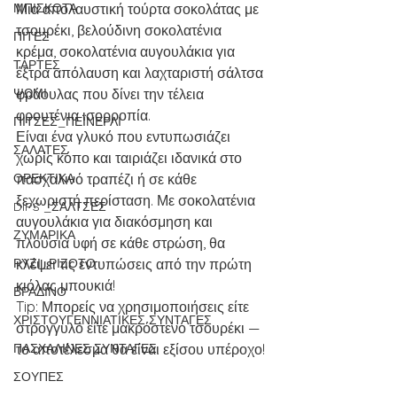
ΜΠΙΣΚΟΤΑ
Μια απολαυστική τούρτα σοκολάτας με 
τσουρέκι, βελούδινη σοκολατένια 
ΠΙΤΕΣ
κρέμα, σοκολατένια αυγουλάκια για 
ΤΑΡΤΕΣ
έξτρα απόλαυση και λαχταριστή σάλτσα 
ΨΩΜΙ
φράουλας που δίνει την τέλεια 
φρουτένια ισορροπία.
ΠΙΤΣΕΣ_ΠΕΪΝΕΡΛΙ
Είναι ένα γλυκό που εντυπωσιάζει 
ΣΑΛΑΤΕΣ
χωρίς κόπο και ταιριάζει ιδανικά στο 
ΟΡΕΚΤΙΚΑ
πασχαλινό τραπέζι ή σε κάθε 
ξεχωριστή περίσταση. Με σοκολατένια 
DIPS _ΣΑΛΤΣΕΣ
αυγουλάκια για διακόσμηση και 
ΖΥΜΑΡΙΚΑ
πλούσια υφή σε κάθε στρώση, θα 
ΡΥΖΙ_ΡΙΖΟΤΟ
κλέψει τις εντυπώσεις από την πρώτη 
κιόλας μπουκιά!
ΒΡΑΔΙΝΟ
Tip: Μπορείς να χρησιμοποιήσεις είτε 
ΧΡΙΣΤΟΥΓΕΝΝΙΑΤΙΚΕΣ ΣΥΝΤΑΓΕΣ
στρογγυλό είτε μακρόστενο τσουρέκι — 
ΠΑΣΧΑΛΙΝΕΣ ΣΥΝΤΑΓΕΣ
το αποτέλεσμα θα είναι εξίσου υπέροχο!
ΣΟΥΠΕΣ