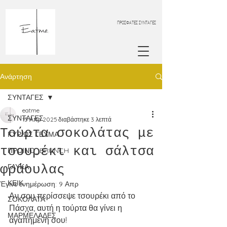
ΠΡΟΣΦΑΤΕΣ ΣΥΝΤΑΓΕΣ
Ανάρτηση
ΣΥΝΤΑΓΕΣ
eatme
ΣΥΝΤΑΓΕΣ
15 Απρ 2025
διαβάστηκε 3 λεπτά
Τούρτα σοκολάτας με
ΚΥΡΙΩΣ ΓΕΥΜΑ
τσουρέκι και σάλτσα
ΠΡΩΙΝΟ_BRUNCH
φράουλας
ΓΛΥΚΑ
ΚΕΙΚ
Έγινε ενημέρωση:
9 Απρ
Αν σου περίσσεψε τσουρέκι από το 
ΣΟΚΟΛΑΤΑ
Πάσχα, αυτή η τούρτα θα γίνει η 
ΜΑΡΜΕΛΑΔΕΣ
αγαπημένη σου!