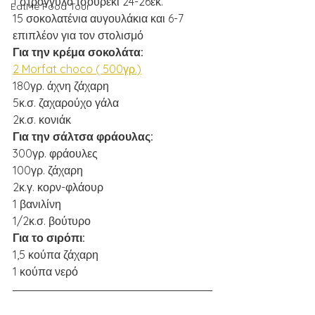
1 στρόγγυλο τσουρέκι 24-26εκ.
EatMe Food Tour
15 σοκολατένια αυγουλάκια και 6-7 
επιπλέον για τον στολισμό 
Για την κρέμα σοκολάτα:
2 Morfat choco ( 500γρ.)
180γρ. άχνη ζάχαρη 
5κ.σ. ζαχαρούχο γάλα 
2κ.σ. κονιάκ 
Για την σάλτσα φράουλας:
300γρ. φράουλες 
100γρ. ζάχαρη 
2κ.γ. κορν-φλάουρ 
1 βανιλίνη 
1/2κ.σ. βούτυρο 
Για το σιρόπι: 
1,5 κούπα ζάχαρη 
1 κούπα νερό 