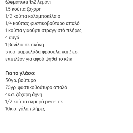
ξύσμα από 1/2 λεμόνι 
EatMe Food Tour
1,5 κούπα ζάχαρη
1/2 κούπα καλαμποκέλαιο
1/4 κούπας φυστικοβούτυρο απαλό
1 κούπα γιαούρτι στραγγιστό πλήρες
4 αυγά
1 βανίλια σε σκόνη
5 κ.σ. μαρμελάδα φράουλα και 3κ.σ. 
επιπλέον για αφού ψηθεί το κέικ 
Για το γλάσο:
50γρ. βούτυρο
70γρ. φυστικοβούτυρο απαλό
4κ.σ. ζάχαρη άχνη 
1/2 κούπα αλμυρά peanuts 
10κ.σ. γάλα πλήρες