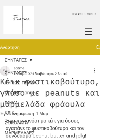
ΠΡΟΣΦΑΤΕΣ ΣΥΝΤΑΓΕΣ
Ανάρτηση
ΣΥΝΤΑΓΕΣ
eatme
ΣΥΝΤΑΓΕΣ
11 Απρ 2024
διαβάστηκε 2 λεπτά
Κέικ φυστικοβούτυρο,
ΚΥΡΙΩΣ ΓΕΥΜΑ
γλάσο με peanuts και
ΠΡΩΙΝΟ_BRUNCH
μαρμελάδα φράουλα
ΓΛΥΚΑ
ΚΕΙΚ
Έγινε ενημέρωση:
1 Μαρ
Ένα πεντανόστιμο κέικ για όσους 
ΣΟΚΟΛΑΤΑ
αγαπάνε το φυστικοβούτυρο και τον 
ΜΑΡΜΕΛΑΔΕΣ
συνδυασμό peanut butter and jelly!