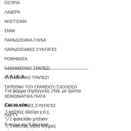
ΟΣΠΡΙΑ
ΛΑΔΕΡΑ
ΝΗΣΤΙΣΙΜΑ
ΣΝΑΚ
ΠΑΡΑΔΟΣΙΑΚΑ ΓΛΥΚΑ
ΠΑΡΑΔΟΣΙΑΚΕΣ ΣΥΝΤΑΓΕΣ
ΡΟΦΗΜΑΤΑ
ΚΑΘΗΜΕΡΙΝΟ ΤΡΑΠΕΖΙ
Υ Λ Ι Κ Α
ΚΥΡΙΑΚΑΤΙΚΟ ΤΡΑΠΕΖΙ
ΤΑΠΕΡΑΚΙ ΤΟΥ ΓΡΑΦΕΙΟΥ/ΣΧΟΛΕΙΟΥ
Για φόρμα στρόγγυλη 24εκ. με τρύπα
ΧΕΙΜΩΝΙΑΤΙΚΑ ΠΙΑΤΑ
Για το κέικ:
ΚΑΛΟΚΑΙΡΙΝΕΣ ΣΥΝΤΑΓΕΣ
3 κούπες αλεύρι γ.ο.χ.
ΠΑΡΤΥ
1/2 φακελάκι μπέικιν
Τι τρώμε την Κ.Δευτέρα!
1/3 κούπας γάλα πλήρες