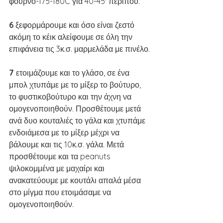
φούρνο-175-180C για 40-45' περίπου.
6 
ξεφορμάρουμε και όσο είναι ζεστό 
ακόμη το κέικ αλείφουμε σε όλη την 
επιφάνεια τις 3κ.σ. μαρμελάδα με πινέλο.
7 
ετοιμάζουμε και το γλάσο, σε ένα 
μπολ χτυπάμε με το μίξερ το βούτυρο, 
το φυστικοβούτυρο και την άχνη να 
ομογενοποιηθούν. Προσθέτουμε μετά 
ανά δυο κουταλιές το γάλα και χτυπάμε 
ενδοιάμεσα με το μίξερ μέχρι να 
βάλουμε και τις 10κ.σ. γάλα. Μετά 
προσθέτουμε και τα peanuts 
ψιλοκομμένα με μαχαίρι και 
ανακατεύουμε με κουτάλι απαλά μέσα 
στο μίγμα που ετοιμάσαμε να 
ομογενοποιηθούν. 