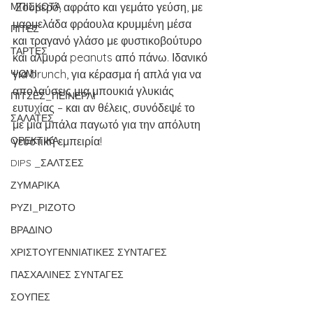
ΜΠΙΣΚΟΤΑ
 Ζουμερό, αφράτο και γεμάτο γεύση, με 
μαρμελάδα φράουλα κρυμμένη μέσα 
ΠΙΤΕΣ
και τραγανό γλάσο με φυστικοβούτυρο 
ΤΑΡΤΕΣ
και αλμυρά peanuts από πάνω. Ιδανικό 
ΨΩΜΙ
για brunch, για κέρασμα ή απλά για να 
απολαύσεις μια μπουκιά γλυκιάς 
ΠΙΤΣΕΣ_ΠΕΪΝΕΡΛΙ
ευτυχίας – και αν θέλεις, συνόδεψέ το 
ΣΑΛΑΤΕΣ
με μια μπάλα παγωτό για την απόλυτη 
ΟΡΕΚΤΙΚΑ
γευστική εμπειρία!
DIPS _ΣΑΛΤΣΕΣ
ΖΥΜΑΡΙΚΑ
ΡΥΖΙ_ΡΙΖΟΤΟ
ΒΡΑΔΙΝΟ
ΧΡΙΣΤΟΥΓΕΝΝΙΑΤΙΚΕΣ ΣΥΝΤΑΓΕΣ
ΠΑΣΧΑΛΙΝΕΣ ΣΥΝΤΑΓΕΣ
ΣΟΥΠΕΣ