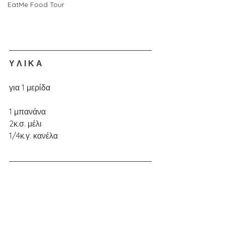
EatMe Food Tour
Υ Λ Ι Κ Α
για 1 μερίδα 
1 μπανάνα 
2κ.σ. μέλι 
1/4κ.γ. κανέλα 