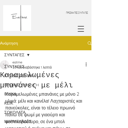
ΠΡΟΣΦΑΤΕΣ ΣΥΝΤΑΓΕΣ
Ανάρτηση
ΣΥΝΤΑΓΕΣ
eatme
ΣΥΝΤΑΓΕΣ
25 Ιαν
διαβάστηκε 1 λεπτά
Καραμελωμένες
ΚΥΡΙΩΣ ΓΕΥΜΑ
μπανάνες με μέλι
ΠΡΩΙΝΟ_BRUNCH
Καραμελωμένες μπανάνες με μόνο 2 
ΓΛΥΚΑ
υλικά: μέλι και κανέλα! Λαχταριστές και 
ΚΕΙΚ
πανεύκολες, είναι το τέλειο πρωινό 
ΣΟΚΟΛΑΤΑ
πάνω σε ψωμί με γιαούρτι και 
φυστικοβούτυρο, σε ένα μπολ 
ΜΑΡΜΕΛΑΔΕΣ