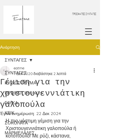
ΠΡΟΣΦΑΤΕΣ ΣΥΝΤΑΓΕΣ
Ανάρτηση
ΣΥΝΤΑΓΕΣ
eatme
ΣΥΝΤΑΓΕΣ
7 Δεκ 2020
διαβάστηκε 2 λεπτά
Γέμιση για την
ΚΥΡΙΩΣ ΓΕΥΜΑ
χριστουγεννιάτικη
ΠΡΩΙΝΟ_BRUNCH
γαλοπούλα
ΓΛΥΚΑ
ΚΕΙΚ
Έγινε ενημέρωση:
22 Δεκ 2024
Η πιο νόστιμη γέμιση για την 
ΣΟΚΟΛΑΤΑ
Χριστουγεννιάτικη γαλοπούλα ή 
ΜΑΡΜΕΛΑΔΕΣ
κοτόπουλο! Με ρύζι, κάστανα, 