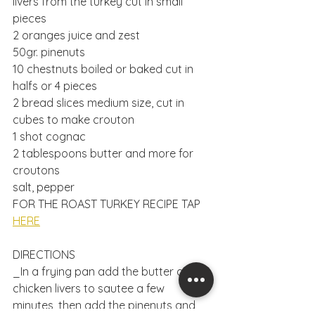
livers from the turkey cut in small 
pieces
2 oranges juice and zest
50gr. pinenuts
10 chestnuts boiled or baked cut in 
halfs or 4 pieces
2 bread slices medium size, cut in 
cubes to make crouton
1 shot cognac
2 tablespoons butter and more for 
croutons
salt, pepper
FOR THE ROAST TURKEY RECIPE TAP 
HERE
DIRECTIONS
_In a frying pan add the butter and 
chicken livers to sautee a few 
minutes, then add the pinenuts and 