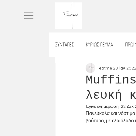
ΣΥΝΤΑΓΕΣ
ΚΥΡΙΩΣ ΓΕΥΜΑ
ΠΡΩ
ΠΙΤΕΣ
ΤΑΡΤΕΣ
ΨΩΜΙ
eatme
20 Ιαν 202
Muffin
λευκή 
ΡΥΖΙ_ΡΙΖΟΤΟ
ΒΡΑΔΙΝΟ
Χ
Έγινε ενημέρωση:
22 Δεκ
Πανεύκολα και νόστιμα 
ΛΑΔΕΡΑ
ΝΗΣΤΙΣΙΜΑ
ΣΝΑ
βούτυρο, με ελαιόλαδο