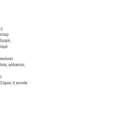
χ.
υντερ
ζάχαρη
ατμό
οκαλιού
άτας γάλακτος
ύ
 Σάμος ή κονιάκ