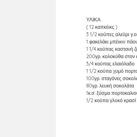
ΥΛΙΚΑ
( 12 καπκέικς )
3 1/2 κούπες αλεύρι γ.ο.
1 φακελάκι μπέικιν πάο
1 1/4 κούπας καστανή 
200γρ. κολοκύθα στον 
3/4 κούπας ελαιόλαδο
1 1/2 κούπα χυμό πορτ
100γρ. σταγόνες σοκολ
80γρ. λευκή σοκολάτα
1κ.σ. ξύσμα πορτοκαλιο
1/2 κούπα γλυκό κρασί