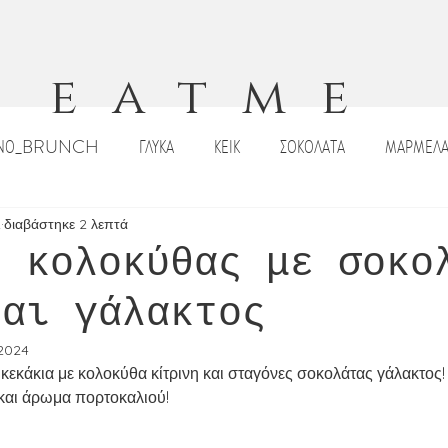
eatme
ΙΝΟ_BRUNCH
ΓΛΥΚΑ
ΚΕΙΚ
ΣΟΚΟΛΑΤΑ
ΜΑΡΜΕΛΑ
ΠΙΤΣΕΣ_ΠΕΪΝΕΡΛΙ
ΣΑΛΑΤΕΣ
ΟΡΕΚΤΙΚΑ
DIPS _ΣΑΛΤΣΕ
2
διαβάστηκε 2 λεπτά
s κολοκύθας με σοκο
και γάλακτος
ΡΙΣΤΟΥΓΕΝΝΙΑΤΙΚΕΣ ΣΥΝΤΑΓΕΣ
ΠΑΣΧΑΛΙΝΕΣ ΣΥΝΤΑΓΕΣ
ΣΟΥΠΕ
 2024
κεκάκια με κολοκύθα κίτρινη και σταγόνες σοκολάτας γάλακτος!
Κ
ΠΑΡΑΔΟΣΙΑΚΑ ΓΛΥΚΑ
ΠΑΡΑΔΟΣΙΑΚΕΣ ΣΥΝΤΑΓΕΣ
ΡΟΦΗ
 και άρωμα πορτοκαλιού!