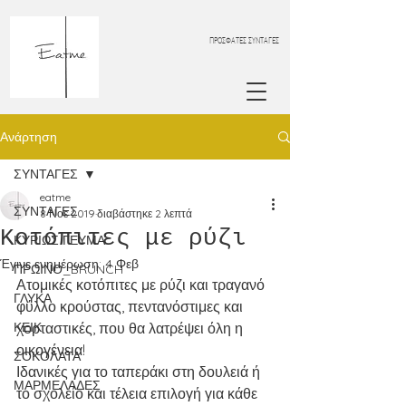
ΠΡΟΣΦΑΤΕΣ ΣΥΝΤΑΓΕΣ
Ανάρτηση
ΣΥΝΤΑΓΕΣ
eatme
ΣΥΝΤΑΓΕΣ
8 Νοε 2019
διαβάστηκε 2 λεπτά
Κοτόπιτες με ρύζι
ΚΥΡΙΩΣ ΓΕΥΜΑ
Έγινε ενημέρωση:
4 Φεβ
ΠΡΩΙΝΟ_BRUNCH
Ατομικές κοτόπιτες με ρύζι και τραγανό 
ΓΛΥΚΑ
φύλλο κρούστας, πεντανόστιμες και 
ΚΕΙΚ
χορταστικές, που θα λατρέψει όλη η 
οικογένεια!
ΣΟΚΟΛΑΤΑ
Ιδανικές για το ταπεράκι στη δουλειά ή 
ΜΑΡΜΕΛΑΔΕΣ
το σχολείο και τέλεια επιλογή για κάθε 