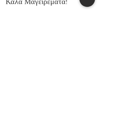
Καλά Μαγειρέματα!
#κοτόπιτες
#κοτόπιτες_με_ρύζι
#συνταγή_με_κοτόπουλο
#πίτες
#οικογενειακό_φαγητό
#εύκολη_συνταγή
εύκολες συνταγές
συνταγές για όλη την οικογένεια
πίτες
κοτόπουλο
εύκολη πίτα
κοτόπιτες
συνταγή με κοτόπουλο
ΠΙΤΕΣ
ΤΑΠΕΡΑΚΙ ΤΟΥ ΓΡΑΦΕΙΟΥ/ΣΧΟΛΕΙΟΥ
ΚΑΘΗΜΕΡΙΝΟ ΤΡΑΠΕΖΙ
Εμφάνιση όλων
Πρόσφατες αναρτήσεις