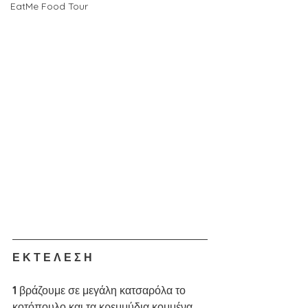
EatMe Food Tour
Ε Κ Τ Ε Λ Ε Σ Η
1 
βράζουμε σε μεγάλη κατσαρόλα το 
κοτόπουλο και τα κρεμμύδια κομμένα 