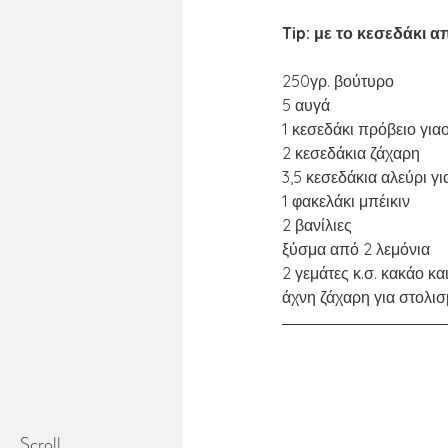
Tip: με το κεσεδάκι απ
250γρ. βούτυρο
5 αυγά
1 κεσεδάκι πρόβειο γιαο
2 κεσεδάκια ζάχαρη
3,5 κεσεδάκια αλεύρι γι
1 φακελάκι μπέικιν
2 βανίλιες
ξύσμα από 2 λεμόνια
2 γεμάτες κ.σ. κακάο κα
άχνη ζάχαρη για στολισ
Scroll