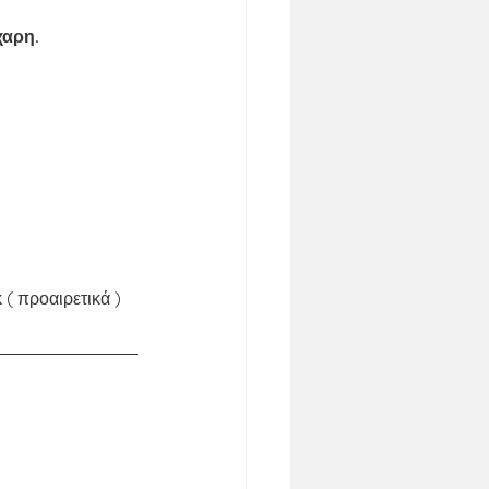
χαρη.
 ( προαιρετικά )