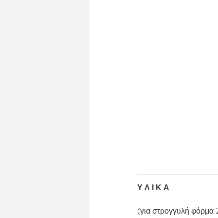
Υ Λ Ι Κ Α
(για στρογγυλή φόρμα 2