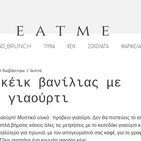
eatme
ΙΝΟ_BRUNCH
ΓΛΥΚΑ
ΚΕΙΚ
ΣΟΚΟΛΑΤΑ
ΜΑΡΜΕΛΑ
ΠΙΤΣΕΣ_ΠΕΪΝΕΡΛΙ
ΣΑΛΑΤΕΣ
ΟΡΕΚΤΙΚΑ
DIPS _ΣΑΛΤΣΕ
9
διαβάστηκε 2 λεπτά
 κέικ βανίλιας με
ο γιαούρτι
ΡΙΣΤΟΥΓΕΝΝΙΑΤΙΚΕΣ ΣΥΝΤΑΓΕΣ
ΠΑΣΧΑΛΙΝΕΣ ΣΥΝΤΑΓΕΣ
ΣΟΥΠΕ
ιαούρτι! Μυστικό υλικό : πρόβειο γιαούρτι. Δεν θα πιστεύεις το
Κ
ΠΑΡΑΔΟΣΙΑΚΑ ΓΛΥΚΑ
ΠΑΡΑΔΟΣΙΑΚΕΣ ΣΥΝΤΑΓΕΣ
ΡΟΦΗ
 απλά βήματα, κάνεις όλες τις μετρήσεις με το κεσεδάκι γιαούρτι 
 καλύτερο για πρωινό, με τον απογευματινό σας καφέ, για το γραφ
 Όλοι αγαπάνε ένα κομμάτι αφράτο κέικ! 