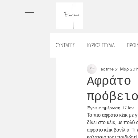
ΣΥΝΤΑΓΕΣ
ΚΥΡΙΩΣ ΓΕΥΜΑ
ΠΡΩ
ΠΙΤΕΣ
ΤΑΡΤΕΣ
ΨΩΜΙ
eatme
31 Μαρ 201
Αφράτο
πρόβει
ΡΥΖΙ_ΡΙΖΟΤΟ
ΒΡΑΔΙΝΟ
Χ
Έγινε ενημέρωση:
17 Ιαν
Το πιο αφράτο κέικ με γ
ΛΑΔΕΡΑ
ΝΗΣΤΙΣΙΜΑ
ΣΝΑ
δίνει στο κέικ, με πολύ
αφράτο κέικ βανίλια! Τι
κολατσιό των παιδιών;!