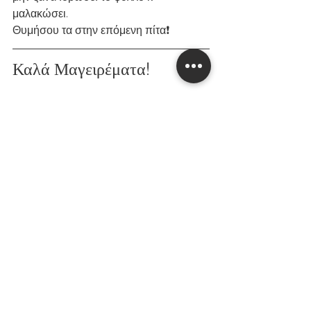
μαλακώσει.
Θυμήσου τα στην επόμενη πίτα❗️
Καλά Μαγειρέματα!
#Χορτόπιτα
#Κατίκι
#Σπανάκι
#ΣπιτικόΦύλλο
#ΕύκολεςΣυνταγές
#Χορτοφαγική
#πίτες
εύκολες συνταγές
πίτες
σπιτικές πίτες
χορτοφαγική
συνταγή με σπανάκι
κατίκι
χορτόπιτα
σπιτικό φύλλο
φύλλο για πίτα
ΠΙΤΕΣ
ΠΡΩΙΝΟ_BRUNCH
ΣΝΑΚ