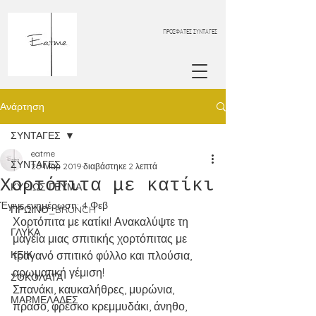
ΠΡΟΣΦΑΤΕΣ ΣΥΝΤΑΓΕΣ
Ανάρτηση
ΣΥΝΤΑΓΕΣ
eatme
ΣΥΝΤΑΓΕΣ
20 Μαρ 2019
διαβάστηκε 2 λεπτά
Χορτόπιτα με κατίκι
ΚΥΡΙΩΣ ΓΕΥΜΑ
Έγινε ενημέρωση:
4 Φεβ
ΠΡΩΙΝΟ_BRUNCH
Χορτόπιτα με κατίκι! Ανακαλύψτε τη 
ΓΛΥΚΑ
μαγεία μιας σπιτικής χορτόπιτας με 
ΚΕΙΚ
τραγανό σπιτικό φύλλο και πλούσια, 
αρωματική γέμιση! 
ΣΟΚΟΛΑΤΑ
Σπανάκι, καυκαλήθρες, μυρώνια, 
ΜΑΡΜΕΛΑΔΕΣ
πράσο, φρέσκο κρεμμυδάκι, άνηθο, 