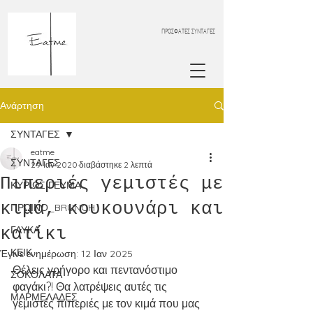
ΠΡΟΣΦΑΤΕΣ ΣΥΝΤΑΓΕΣ
Ανάρτηση
ΣΥΝΤΑΓΕΣ
eatme
ΣΥΝΤΑΓΕΣ
29 Ιαν 2020
διαβάστηκε 2 λεπτά
Πιπεριές γεμιστές με
ΚΥΡΙΩΣ ΓΕΥΜΑ
κιμά, κουκουνάρι και
ΠΡΩΙΝΟ_BRUNCH
κατίκι
ΓΛΥΚΑ
ΚΕΙΚ
Έγινε ενημέρωση:
12 Ιαν 2025
Θέλεις γρήγορο και πεντανόστιμο 
ΣΟΚΟΛΑΤΑ
φαγάκι?! Θα λατρέψεις αυτές τις 
ΜΑΡΜΕΛΑΔΕΣ
γεμιστές πιπεριές με τον κιμά που μας 