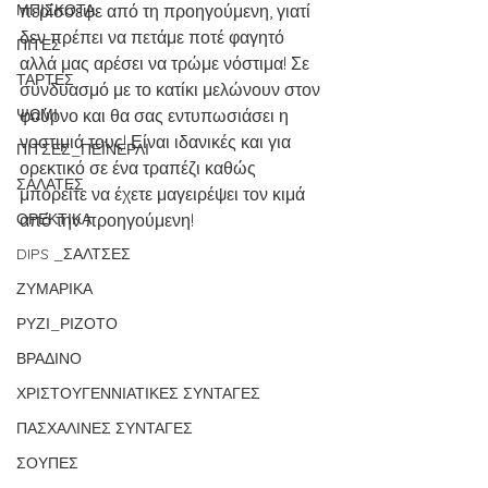
ΜΠΙΣΚΟΤΑ
περίσσεψε από τη προηγούμενη, γιατί 
δεν πρέπει να πετάμε ποτέ φαγητό 
ΠΙΤΕΣ
αλλά μας αρέσει να τρώμε νόστιμα! Σε 
ΤΑΡΤΕΣ
συνδυασμό με το κατίκι μελώνουν στον 
ΨΩΜΙ
φούρνο και θα σας εντυπωσιάσει η 
νοστιμιά τους! Είναι ιδανικές και για 
ΠΙΤΣΕΣ_ΠΕΪΝΕΡΛΙ
ορεκτικό σε ένα τραπέζι καθώς 
ΣΑΛΑΤΕΣ
μπορείτε να έχετε μαγειρέψει τον κιμά 
ΟΡΕΚΤΙΚΑ
από την προηγούμενη!
DIPS _ΣΑΛΤΣΕΣ
ΖΥΜΑΡΙΚΑ
ΡΥΖΙ_ΡΙΖΟΤΟ
ΒΡΑΔΙΝΟ
ΧΡΙΣΤΟΥΓΕΝΝΙΑΤΙΚΕΣ ΣΥΝΤΑΓΕΣ
ΠΑΣΧΑΛΙΝΕΣ ΣΥΝΤΑΓΕΣ
ΣΟΥΠΕΣ