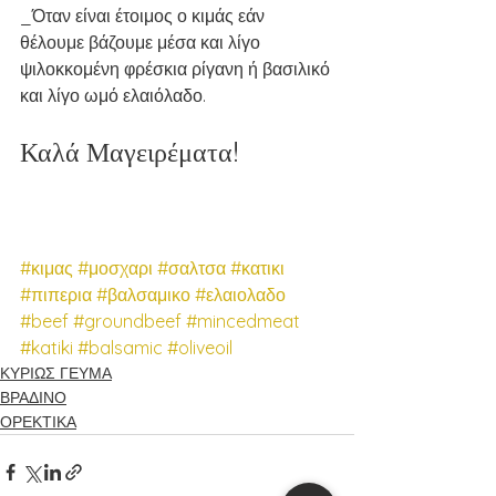
_Όταν είναι έτοιμος ο κιμάς εάν 
θέλουμε βάζουμε μέσα και λίγο 
ψιλοκκομένη φρέσκια ρίγανη ή βασιλικό 
και λίγο ωμό ελαιόλαδο.
Καλά Μαγειρέματα!
#κιμας
#μοσχαρι
#σαλτσα
#κατικι
#πιπερια
#βαλσαμικο
#ελαιολαδο
#beef
#groundbeef
#mincedmeat
#katiki
#balsamic
#oliveoil
ΚΥΡΙΩΣ ΓΕΥΜΑ
ΒΡΑΔΙΝΟ
ΟΡΕΚΤΙΚΑ