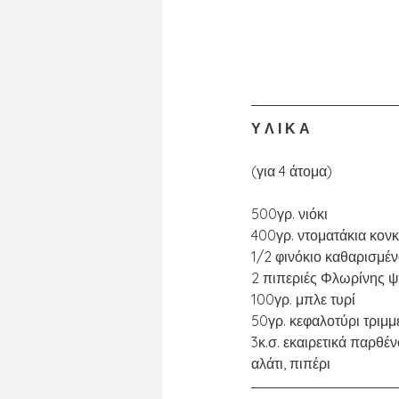
Υ Λ Ι Κ Α
(για 4 άτομα)
500γρ. νιόκι
400γρ. ντοματάκια κονκ
1/2 φινόκιο καθαρισμέν
2 πιπεριές Φλωρίνης ψη
100γρ. μπλε τυρί
50γρ. κεφαλοτύρι τριμμ
3κ.σ. εκαιρετικά παρθέ
αλάτι, πιπέρι