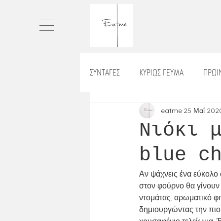
ΣΥΝΤΑΓΕΣ
ΚΥΡΙΩΣ ΓΕΥΜΑ
ΠΡΩ
ΠΙΤΕΣ
ΤΑΡΤΕΣ
ΨΩΜΙ
eatme
25 Μαΐ 202
Νιόκι 
blue c
ΡΥΖΙ_ΡΙΖΟΤΟ
ΒΡΑΔΙΝΟ
Χ
Αν ψάχνεις ένα εύκολο α
στον φούρνο θα γίνουν
ΛΑΔΕΡΑ
ΝΗΣΤΙΣΙΜΑ
ΣΝΑ
ντομάτας, αρωματικό φι
δημιουργώντας την πιο 