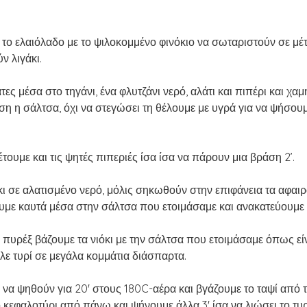
 το ελαιόλαδο με το ψιλοκομμένο φινόκιο να σωταριστούν σε μέ
ν λιγάκι.
άτες μέσα στο τηγάνι, ένα φλυτζάνι νερό, αλάτι και πιπέρι και χ
ση η σάλτσα, όχι να στεγώσει τη θέλουμε με υγρά για να ψήσουμ
τουμε και τις ψητές πιπεριές ίσα ίσα να πάρουν μια βράση 2’.
όκι σε αλατισμένο νερό, μόλις σηκωθούν στην επιφάνεια τα αφαι
ουμε καυτά μέσα στην σάλτσα που ετοιμάσαμε και ανακατεύουμε 
ή πυρέξ βάζουμε τα νιόκι με την σάλτσα που ετοιμάσαμε όπως είν
λε τυρί σε μεγάλα κομμάτια διάσπαρτα.
να ψηθούν για 20' στους 180C-αέρα και βγάζουμε το ταψί από τ
ο κεφαλοτύρι από πάνω και ψήνουμε άλλα 3' ίσα να λιώσει το τυρ