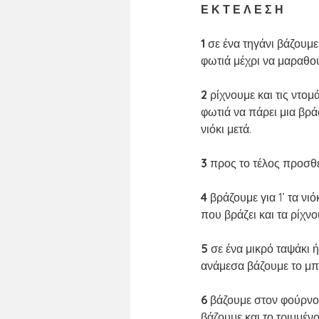
Ε Κ Τ Ε Λ Ε Σ Η
1 
σε ένα τηγάνι βάζουμε
φωτιά μέχρι να μαραθού
2 
ρίχνουμε και τις ντομ
φωτιά να πάρει μια βρά
νιόκι μετά.
3 
προς το τέλος προσθέ
4 
βράζουμε για 1’ τα νι
που βράζει και τα ρίχν
5 
σε ένα μικρό ταψάκι 
ανάμεσα βάζουμε το μπ
6 
βάζουμε στον φούρνο 
βάζουμε και το τριμμέν