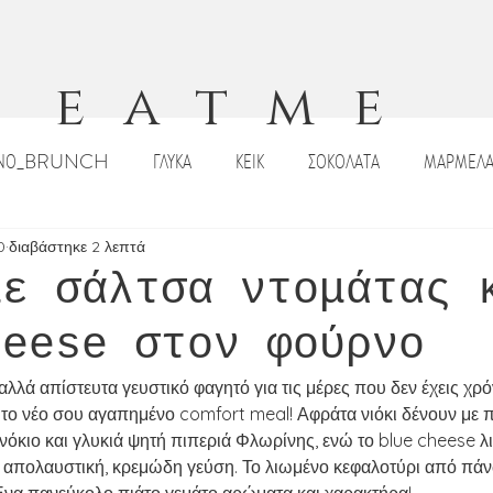
eatme
ΙΝΟ_BRUNCH
ΓΛΥΚΑ
ΚΕΙΚ
ΣΟΚΟΛΑΤΑ
ΜΑΡΜΕΛΑ
ΠΙΤΣΕΣ_ΠΕΪΝΕΡΛΙ
ΣΑΛΑΤΕΣ
ΟΡΕΚΤΙΚΑ
DIPS _ΣΑΛΤΣΕ
0
διαβάστηκε 2 λεπτά
με σάλτσα ντομάτας 
heese στον φούρνο
ΡΙΣΤΟΥΓΕΝΝΙΑΤΙΚΕΣ ΣΥΝΤΑΓΕΣ
ΠΑΣΧΑΛΙΝΕΣ ΣΥΝΤΑΓΕΣ
ΣΟΥΠΕ
λλά απίστευτα γευστικό φαγητό για τις μέρες που δεν έχεις χρόν
 το νέο σου αγαπημένο comfort meal! Αφράτα νιόκι δένουν με 
Κ
ΠΑΡΑΔΟΣΙΑΚΑ ΓΛΥΚΑ
ΠΑΡΑΔΟΣΙΑΚΕΣ ΣΥΝΤΑΓΕΣ
ΡΟΦΗ
νόκιο και γλυκιά ψητή πιπεριά Φλωρίνης, ενώ το blue cheese λ
απολαυστική, κρεμώδη γεύση. Το λιωμένο κεφαλοτύρι από πάνω 