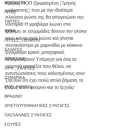
ΜΠΙΣΚΟΤΑ
Κρήτης ΠΟΠ Ωριμασμένη (7μηνης 
ωρίμανσης) που με την ιδιαίτερα 
ΠΙΤΕΣ
πλούσια γεύση της θα απογειώσει την 
ΤΑΡΤΕΣ
νοστιμιά! Η γραβιέρα λιώνει στο 
ΨΩΜΙ
ψήσιμο, οι χουρμάδες δίνουν την γλύκα 
τους και το αρνί λιώνει και γίνεται 
ΠΙΤΣΕΣ_ΠΕΪΝΕΡΛΙ
πεντανόστιμο με μαρινάδα με κόκκινο 
ΣΑΛΑΤΕΣ
ξινόμαυρο κρασί, μπαχαρικά, 
ΟΡΕΚΤΙΚΑ
δενδρολίβανο! Υπέροχο για όλα τα 
γιορτινά τραπέζια που θέλεις να 
DIPS _ΣΑΛΤΣΕΣ
εντυπωσιάσεις τους καλεσμένους σου! 
ΖΥΜΑΡΙΚΑ
Στα συν ότι έχει πολύ απλά βήματα, το 
ΡΥΖΙ_ΡΙΖΟΤΟ
βάζεις στον φούρνο και το ξεχνάς! 
ΒΡΑΔΙΝΟ
ΧΡΙΣΤΟΥΓΕΝΝΙΑΤΙΚΕΣ ΣΥΝΤΑΓΕΣ
ΠΑΣΧΑΛΙΝΕΣ ΣΥΝΤΑΓΕΣ
ΣΟΥΠΕΣ