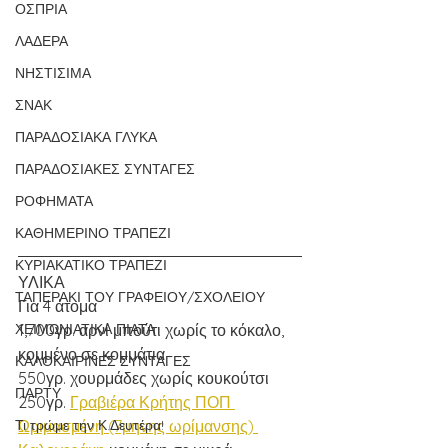
ΟΣΠΡΙΑ
ΛΑΔΕΡΑ
ΝΗΣΤΙΣΙΜΑ
ΣΝΑΚ
ΠΑΡΑΔΟΣΙΑΚΑ ΓΛΥΚΑ
ΠΑΡΑΔΟΣΙΑΚΕΣ ΣΥΝΤΑΓΕΣ
ΡΟΦΗΜΑΤΑ
ΚΑΘΗΜΕΡΙΝΟ ΤΡΑΠΕΖΙ
ΚΥΡΙΑΚΑΤΙΚΟ ΤΡΑΠΕΖΙ
ΥΛΙΚΑ
ΤΑΠΕΡΑΚΙ ΤΟΥ ΓΡΑΦΕΙΟΥ/ΣΧΟΛΕΙΟΥ
Για 4 άτομα
1,700γρ. αρνί μπούτι χωρίς το κόκαλο, 
ΧΕΙΜΩΝΙΑΤΙΚΑ ΠΙΑΤΑ
κομμένο σε κομμάτια 
ΚΑΛΟΚΑΙΡΙΝΕΣ ΣΥΝΤΑΓΕΣ
550γρ. χουρμάδες χωρίς κουκούτσι 
ΠΑΡΤΥ
250γρ. 
Γραβιέρα Κρήτης ΠΟΠ 
Ωριμασμένη (7μηνης ωρίμανσης) 
Τι τρώμε την Κ.Δευτέρα!