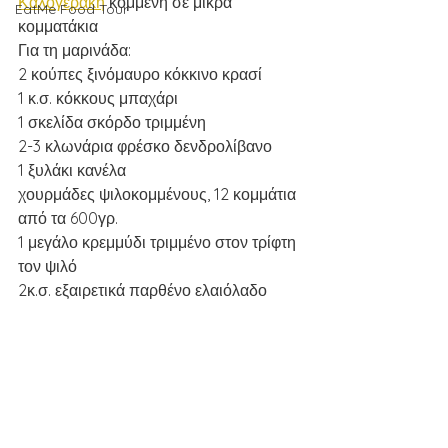
Καλογεράκη
 κομμένη σε μικρά 
EatMe Food Tour
κομματάκια 
Για τη μαρινάδα:
2 κούπες ξινόμαυρο κόκκινο κρασί
1 κ.σ. κόκκους μπαχάρι
1 σκελίδα σκόρδο τριμμένη
2-3 κλωνάρια φρέσκο δενδρολίβανο 
1 ξυλάκι κανέλα
χουρμάδες ψιλοκομμένους, 12 κομμάτια 
από τα 600γρ.
1 μεγάλο κρεμμύδι τριμμένο στον τρίφτη 
τον ψιλό
2κ.σ. εξαιρετικά παρθένο ελαιόλαδο 