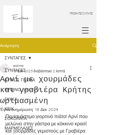
ΠΡΟΣΦΑΤΕΣ ΣΥΝΤΑΓΕΣ
Ανάρτηση
ΣΥΝΤΑΓΕΣ
eatme
ΣΥΝΤΑΓΕΣ
15 Δεκ 2023
διαβάστηκε 2 λεπτά
Αρνί με χουρμάδες
ΚΥΡΙΩΣ ΓΕΥΜΑ
και γραβιέρα Κρήτης
ΠΡΩΙΝΟ_BRUNCH
ωριμασμένη
ΓΛΥΚΑ
ΚΕΙΚ
Έγινε ενημέρωση:
18 Δεκ 2024
Πεντανόστιμο γιορτινό πιάτο! Αρνί που 
ΣΟΚΟΛΑΤΑ
μελώνει στην γάστρα με κόκκινο κρασί 
ΜΑΡΜΕΛΑΔΕΣ
και χουρμάδες γεμιστούς με Γραβιέρα 