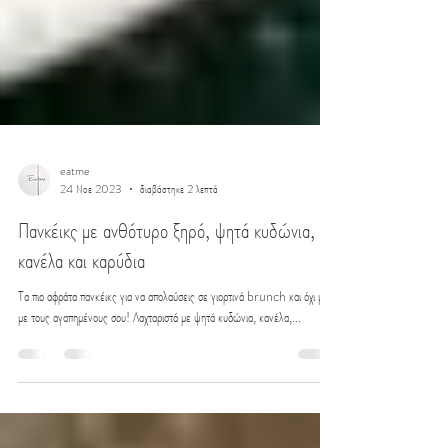
eatme
24 Νοε 2023
διαβάστηκε 2 λεπτά
Πανκέικς με ανθότυρο ξηρό, ψητά κυδώνια,
κανέλα και καρύδια
Τα πιο αφράτα πανκέικς για να απολαύσεις σε γιορτινά brunch και όχι μόνο
με τους αγαπημένους σου! Λαχταριστά με ψητά κυδώνια, κανέλα,...