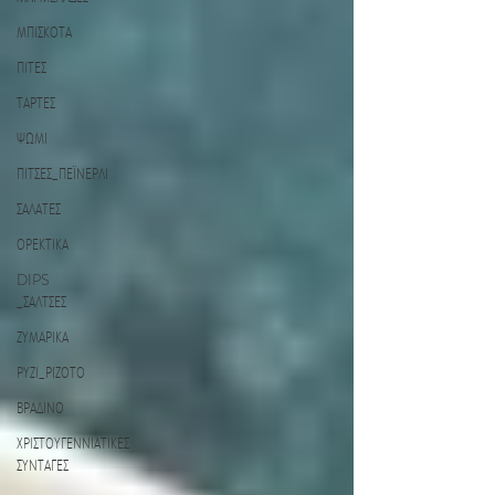
ΜΠΙΣΚΟΤΑ
ΠΙΤΕΣ
ΤΑΡΤΕΣ
ΨΩΜΙ
ΠΙΤΣΕΣ_ΠΕΪΝΕΡΛΙ
ΣΑΛΑΤΕΣ
ΟΡΕΚΤΙΚΑ
DIPS
_ΣΑΛΤΣΕΣ
ΖΥΜΑΡΙΚΑ
ΡΥΖΙ_ΡΙΖΟΤΟ
ΒΡΑΔΙΝΟ
ΧΡΙΣΤΟΥΓΕΝΝΙΑΤΙΚΕΣ
ΣΥΝΤΑΓΕΣ