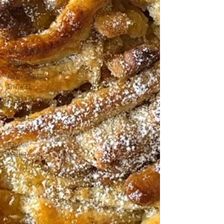
ΤΑΠΕΡΑΚΙ
ΤΟΥ
ΓΡΑΦΕΙΟΥ/
ΣΧΟΛΕΙΟΥ
ΧΕΙΜΩΝΙΑΤΙΚΑ
ΠΙΑΤΑ
ΚΑΛΟΚΑΙΡΙΝΕΣ
ΣΥΝΤΑΓΕΣ
ΠΑΡΤΥ
Τι τρώμε την
Κ.Δευτέρα!
EatMe
Food Tour