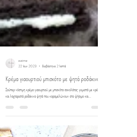
eatme
22 Ιουν 2023
διαβάστηκε 2 λεπτά
Κρέμα γιαουρτιού μπισκότο με ψητά ροδάκινα