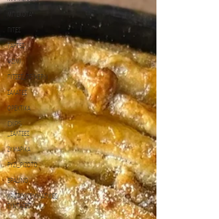
ΜΠΙΣΚΟΤΑ
ΠΙΤΕΣ
ΤΑΡΤΕΣ
ΨΩΜΙ
ΠΙΤΣΕΣ_ΠΕΪΝΕΡΛΙ
ΣΑΛΑΤΕΣ
ΟΡΕΚΤΙΚΑ
DIPS
_ΣΑΛΤΣΕΣ
ΖΥΜΑΡΙΚΑ
ΡΥΖΙ_ΡΙΖΟΤΟ
ΒΡΑΔΙΝΟ
ΧΡΙΣΤΟΥΓΕΝΝΙΑΤΙΚΕΣ
ΣΥΝΤΑΓΕΣ