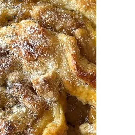
ΠΑΣΧΑΛΙΝΕΣ
ΣΥΝΤΑΓΕΣ
ΣΟΥΠΕΣ
ΟΣΠΡΙΑ
ΛΑΔΕΡΑ
ΝΗΣΤΙΣΙΜΑ
ΣΝΑΚ
ΠΑΡΑΔΟΣΙΑΚΑ
ΓΛΥΚΑ
ΠΑΡΑΔΟΣΙΑΚΕΣ
ΣΥΝΤΑΓΕΣ
ΡΟΦΗΜΑΤΑ
ΚΑΘΗΜΕΡΙΝΟ
ΤΡΑΠΕΖΙ
ΚΥΡΙΑΚΑΤΙΚΟ
ΤΡΑΠΕΖΙ