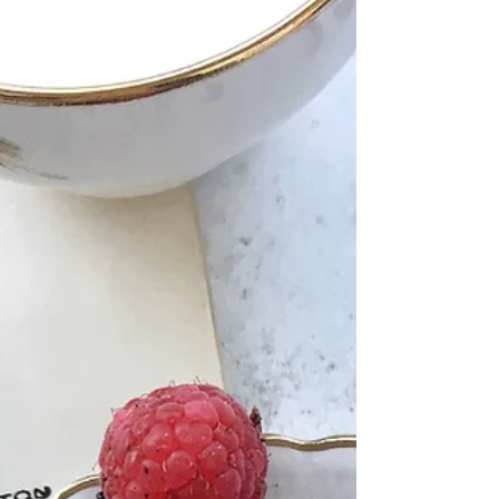
eatme
28 Δεκ 2021
διαβάστηκε 2 λεπτά
Cheesecake Ferrero Rocher
Λαχταριστό και γιορτινό τσιζκέικ! Με κρέμα με ferrero, βάση με μπισκότα
oreo, με πραλίνα, ολόκληρα σοκολατάκια και χοντροσπασμένα...