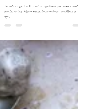
1 Οκτ 2024
διαβάστηκε 2 λεπτά
Giant roll με μαρμελάδα δαμάσκηνο και
μπισκότα κανέλας
Πεντανόστιμο giant roll γεμιστό με μαρμελάδα δαμάσκηνο και τραγανά
μπισκότα κανέλας! Αφράτο, καραμελώνει στο ψήσιμο, πασπαλίζουμε με
άχνη...