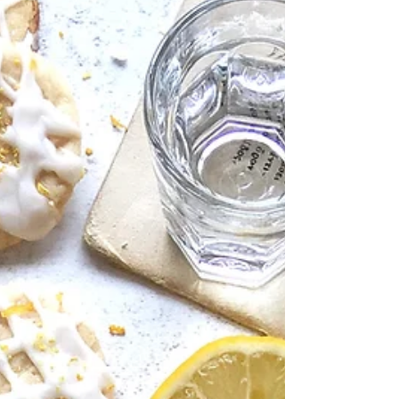
Σούπερ νόστιμη κρέμα γιαουρτιού με μπισκότα σοκολάτας γεμιστά με κρέμα
και λαχταριστά ροδάκινα ψητά που καραμελώνουν στο ψήσιμο και...