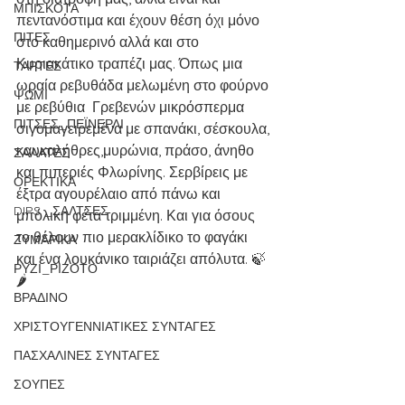
ΜΠΙΣΚΟΤΑ
πεντανόστιμα και έχουν θέση όχι μόνο 
ΠΙΤΕΣ
στο καθημερινό αλλά και στο 
Κυριακάτικο τραπέζι μας. Όπως μια 
ΤΑΡΤΕΣ
ωραία ρεβυθάδα μελωμένη στο φούρνο 
ΨΩΜΙ
με ρεβύθια  Γρεβενών μικρόσπερμα 
ΠΙΤΣΕΣ_ΠΕΪΝΕΡΛΙ
σιγομαγειρεμένα με σπανάκι, σέσκουλα, 
καυκαλήθρες,μυρώνια, πράσο, άνηθο 
ΣΑΛΑΤΕΣ
και πιπεριές Φλωρίνης. Σερβίρεις με 
ΟΡΕΚΤΙΚΑ
έξτρα αγουρέλαιο από πάνω και 
DIPS _ΣΑΛΤΣΕΣ
μπόλικη φέτα τριμμένη. Και για όσους 
το θέλουν πιο μερακλίδικο το φαγάκι 
ΖΥΜΑΡΙΚΑ
και ένα λουκάνικο ταιριάζει απόλυτα. 🍃
ΡΥΖΙ_ΡΙΖΟΤΟ
🌶 
ΒΡΑΔΙΝΟ
ΧΡΙΣΤΟΥΓΕΝΝΙΑΤΙΚΕΣ ΣΥΝΤΑΓΕΣ
ΠΑΣΧΑΛΙΝΕΣ ΣΥΝΤΑΓΕΣ
ΣΟΥΠΕΣ