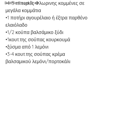
EatMe Food Tour
•4-5 πιπεριές Φλωρινης κομμένες σε 
μεγάλα κομμάτια
•1 ποτήρι αγουρέλαιο ή έξτρα παρθένο 
ελαιόλαδο
•1/2 κούπα βαλσάμικο ξύδι
•1κουτ.της σούπας κουρκουμά
•ξύσμα από 1 λεμόνι
•3-4 κουτ.της σούπας κρέμα 
βαλσαμικού λεμόνι/πορτοκάλι