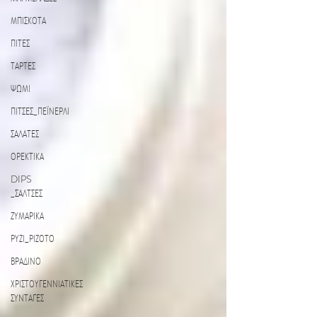
ΜΠΙΣΚΟΤΑ
ΠΙΤΕΣ
ΤΑΡΤΕΣ
ΨΩΜΙ
ΠΙΤΣΕΣ_ΠΕΪΝΕΡΛΙ
ΣΑΛΑΤΕΣ
ΟΡΕΚΤΙΚΑ
DIPS
_ΣΑΛΤΣΕΣ
ΖΥΜΑΡΙΚΑ
ΡΥΖΙ_ΡΙΖΟΤΟ
ΒΡΑΔΙΝΟ
ΧΡΙΣΤΟΥΓΕΝΝΙΑΤΙΚΕΣ
ΣΥΝΤΑΓΕΣ