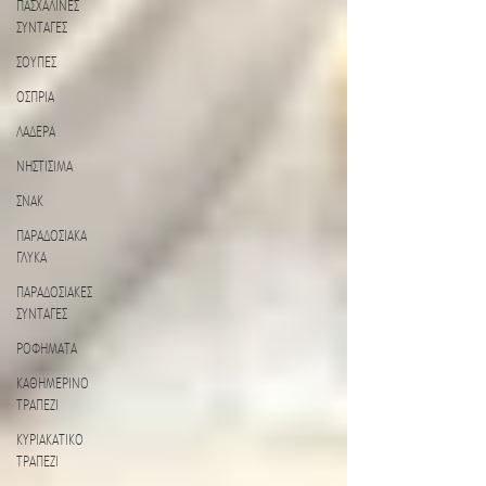
ΠΑΣΧΑΛΙΝΕΣ
ΣΥΝΤΑΓΕΣ
ΣΟΥΠΕΣ
ΟΣΠΡΙΑ
ΛΑΔΕΡΑ
ΝΗΣΤΙΣΙΜΑ
ΣΝΑΚ
ΠΑΡΑΔΟΣΙΑΚΑ
ΓΛΥΚΑ
ΠΑΡΑΔΟΣΙΑΚΕΣ
ΣΥΝΤΑΓΕΣ
ΡΟΦΗΜΑΤΑ
ΚΑΘΗΜΕΡΙΝΟ
ΤΡΑΠΕΖΙ
ΚΥΡΙΑΚΑΤΙΚΟ
ΤΡΑΠΕΖΙ