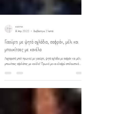
eatme
8 Απρ 2022
διαβάστηκε 2 λεπτά
Γιαούρτι με ψητά αχλάδια, σαφράν, μέλι και
μπουκίτσες με κανέλα
Λαχταριστό μπολ πρωινού με γιαούρτι, ψητά αχλάδια με σαφράν και μέλι και
μπουκίτσες σφολιάτας με κανέλα! Πρωινό μα και ελαφρύ απολαυστικό...