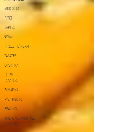
ΜΠΙΣΚΟΤΑ
ΠΙΤΕΣ
ΤΑΡΤΕΣ
ΨΩΜΙ
ΠΙΤΣΕΣ_ΠΕΪΝΕΡΛΙ
ΣΑΛΑΤΕΣ
ΟΡΕΚΤΙΚΑ
DIPS
_ΣΑΛΤΣΕΣ
ΖΥΜΑΡΙΚΑ
ΡΥΖΙ_ΡΙΖΟΤΟ
ΒΡΑΔΙΝΟ
ΧΡΙΣΤΟΥΓΕΝΝΙΑΤΙΚΕΣ
ΣΥΝΤΑΓΕΣ