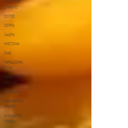
ΠΑΣΧΑΛΙΝΕΣ
ΣΥΝΤΑΓΕΣ
ΣΟΥΠΕΣ
ΟΣΠΡΙΑ
ΛΑΔΕΡΑ
ΝΗΣΤΙΣΙΜΑ
ΣΝΑΚ
ΠΑΡΑΔΟΣΙΑΚΑ
ΓΛΥΚΑ
ΠΑΡΑΔΟΣΙΑΚΕΣ
ΣΥΝΤΑΓΕΣ
ΡΟΦΗΜΑΤΑ
ΚΑΘΗΜΕΡΙΝΟ
ΤΡΑΠΕΖΙ
ΚΥΡΙΑΚΑΤΙΚΟ
ΤΡΑΠΕΖΙ