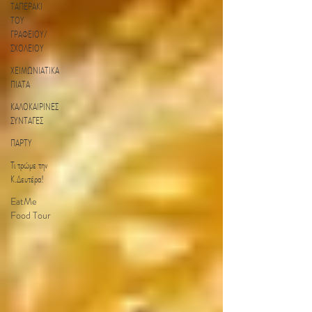
ΤΑΠΕΡΑΚΙ
ΤΟΥ
ΓΡΑΦΕΙΟΥ/
ΣΧΟΛΕΙΟΥ
ΧΕΙΜΩΝΙΑΤΙΚΑ
ΠΙΑΤΑ
ΚΑΛΟΚΑΙΡΙΝΕΣ
ΣΥΝΤΑΓΕΣ
ΠΑΡΤΥ
Τι τρώμε την
Κ.Δευτέρα!
EatMe
Food Tour