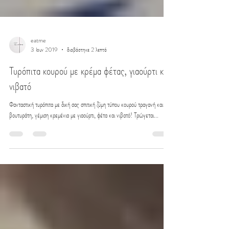
eatme
3 Ιουν 2019
διαβάστηκε 2 λεπτά
Τυρόπιτα κουρού με κρέμα φέτας, γιαούρτι και
νιβατό
Φανταστική τυρόπιτα με δική σας σπιτική ζύμη τύπου κουρού τραγανή και
βουτυράτη, γέμιση κρεμένια με γιαούρτι, φέτα και νιβατό! Τρώγεται...