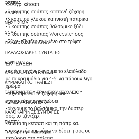
ΟΣΠΡΙΑ
•300γρ. κέτσαπ
•5 κουτ.της σούπας καστανή ζάχαρη
ΛΑΔΕΡΑ
•3 κουτ.του γλυκού καπνιστή πάπρικα
ΝΗΣΤΙΣΙΜΑ
•5 κουτ.της σούπας βαλσάμικο ξύδι
ΣΝΑΚ
•5 κουτ.της σούπας Worcester σος
•50γρ. τζίντζερ τριμμένο στο τρίφτη
ΠΑΡΑΔΟΣΙΑΚΑ ΓΛΥΚΑ
ΠΑΡΑΔΟΣΙΑΚΕΣ ΣΥΝΤΑΓΕΣ
ΡΟΦΗΜΑΤΑ
ΕΚΤΕΛΕΣΗ
•σε ένα τηγάνι ρίχνουμε το ελαιόλαδο 
ΚΑΘΗΜΕΡΙΝΟ ΤΡΑΠΕΖΙ
με τα κρεμμύδια για 4-5' να πάρουν λιγο 
ΚΥΡΙΑΚΑΤΙΚΟ ΤΡΑΠΕΖΙ
χρώμα.
ΤΑΠΕΡΑΚΙ ΤΟΥ ΓΡΑΦΕΙΟΥ/ΣΧΟΛΕΙΟΥ
•ρίχνουμε και τη ζάχαρη και 
ανακατεύουμε να λιώσει.
ΧΕΙΜΩΝΙΑΤΙΚΑ ΠΙΑΤΑ
•ρίχνουμε το βαλσάμικο, την όυστερ 
ΚΑΛΟΚΑΙΡΙΝΕΣ ΣΥΝΤΑΓΕΣ
σος, το τζίντζερ.
ΠΑΡΤΥ
•έπειτα τη κέτσαπ και τη πάπρικα.
•ανακατεύουμε μέχρι να δέσει η σος σε 
Τι τρώμε την Κ.Δευτέρα!
παχύρρευστη σάλτσα.