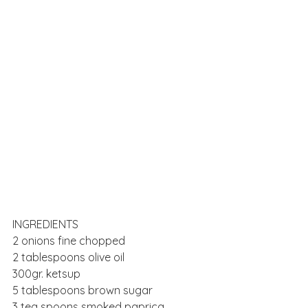
INGREDIENTS
2 onions fine chopped
2 tablespoons olive oil
300gr. ketsup
5 tablespoons brown sugar
3 tea spoons smoked paprica