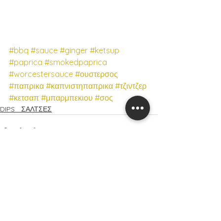
#bbq
#sauce
#ginger
#ketsup
#paprica
#smokedpaprica
#worcestersauce
#ουστερσος
#παπρικα
#καπνιστηπαπρικα
#τζιντζερ
#κετσαπ
#μπαρμπεκιου
#σος
DIPS _ΣΑΛΤΣΕΣ
Εμφάνιση όλων
Πρόσφατες αναρτήσεις