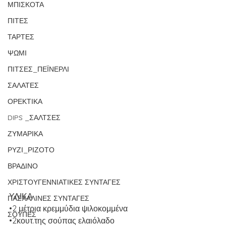
ΜΠΙΣΚΟΤΑ
ΠΙΤΕΣ
ΤΑΡΤΕΣ
ΨΩΜΙ
ΠΙΤΣΕΣ_ΠΕΪΝΕΡΛΙ
ΣΑΛΑΤΕΣ
ΟΡΕΚΤΙΚΑ
DIPS _ΣΑΛΤΣΕΣ
ΖΥΜΑΡΙΚΑ
ΡΥΖΙ_ΡΙΖΟΤΟ
ΒΡΑΔΙΝΟ
ΧΡΙΣΤΟΥΓΕΝΝΙΑΤΙΚΕΣ ΣΥΝΤΑΓΕΣ
ΥΛΙΚΑ
ΠΑΣΧΑΛΙΝΕΣ ΣΥΝΤΑΓΕΣ
•2 μέτρια κρεμμύδια ψιλοκομμένα
ΣΟΥΠΕΣ
•2κουτ.της σούπας ελαιόλαδο