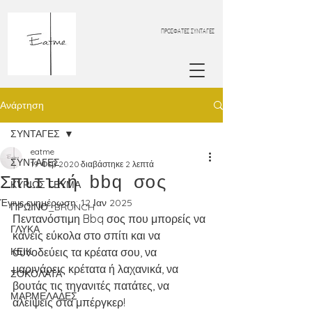
ΠΡΟΣΦΑΤΕΣ ΣΥΝΤΑΓΕΣ
Ανάρτηση
ΣΥΝΤΑΓΕΣ
eatme
ΣΥΝΤΑΓΕΣ
19 Φεβ 2020
διαβάστηκε 2 λεπτά
Σπιτική bbq σος
ΚΥΡΙΩΣ ΓΕΥΜΑ
Έγινε ενημέρωση:
12 Ιαν 2025
ΠΡΩΙΝΟ_BRUNCH
Πεντανόστιμη Bbq σος που μπορείς να 
ΓΛΥΚΑ
κάνεις εύκολα στο σπίτι και να 
ΚΕΙΚ
συνοδεύεις τα κρέατα σου, να 
μαρινάρεις κρέτατα ή λαχανικά, να 
ΣΟΚΟΛΑΤΑ
βουτάς τις τηγανιτές πατάτες, να 
ΜΑΡΜΕΛΑΔΕΣ
αλείψεις στα μπέργκερ!