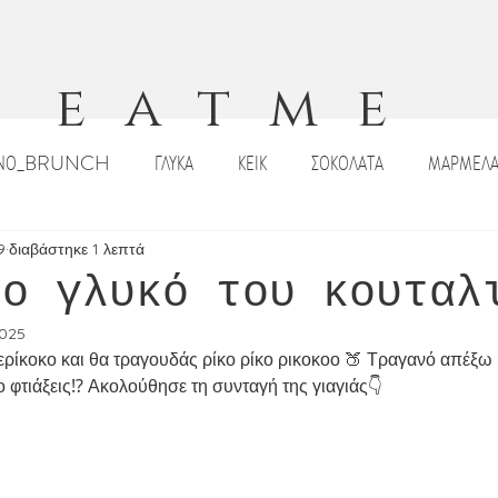
eatme
ΙΝΟ_BRUNCH
ΓΛΥΚΑ
ΚΕΙΚ
ΣΟΚΟΛΑΤΑ
ΜΑΡΜΕΛΑ
ΠΙΤΣΕΣ_ΠΕΪΝΕΡΛΙ
ΣΑΛΑΤΕΣ
ΟΡΕΚΤΙΚΑ
DIPS _ΣΑΛΤΣΕ
9
διαβάστηκε 1 λεπτά
κο γλυκό του κουταλ
2025
ΡΙΣΤΟΥΓΕΝΝΙΑΤΙΚΕΣ ΣΥΝΤΑΓΕΣ
ΠΑΣΧΑΛΙΝΕΣ ΣΥΝΤΑΓΕΣ
ΣΟΥΠΕ
ο φτιάξεις⁉️ Ακολούθησε τη συνταγή της γιαγιάς👇 
Κ
ΠΑΡΑΔΟΣΙΑΚΑ ΓΛΥΚΑ
ΠΑΡΑΔΟΣΙΑΚΕΣ ΣΥΝΤΑΓΕΣ
ΡΟΦΗ