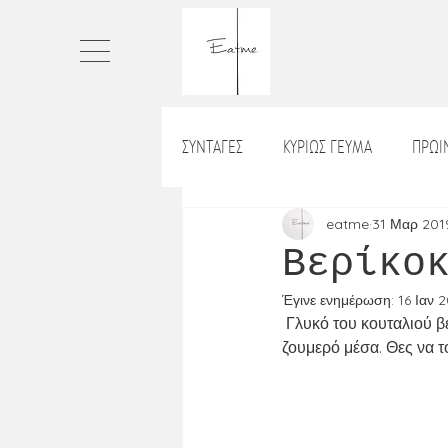
ΣΥΝΤΑΓΕΣ
ΚΥΡΙΩΣ ΓΕΥΜΑ
ΠΡΩ
ΠΙΤΕΣ
ΤΑΡΤΕΣ
ΨΩΜΙ
eatme
31 Μαρ 201
Βερίκο
Έγινε ενημέρωση:
16 Ιαν 
ΡΥΖΙ_ΡΙΖΟΤΟ
ΒΡΑΔΙΝΟ
Χ
 Γλυκό του κουταλιού βερίκοκο και θα τραγουδάς ρίκο ρίκο ρικοκοο 🍑 Τραγανό απέξω και πολύ 
ζουμερό μέσα. Θες να τ
ΛΑΔΕΡΑ
ΝΗΣΤΙΣΙΜΑ
ΣΝΑ