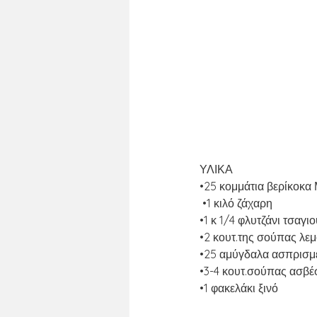
ΥΛΙΚΑ
•25 κομμάτια βερίκοκ
 •1 κιλό ζάχαρη
•1 κ 1/4 φλυτζάνι τσαγι
•2 κουτ.της σούπας λεμ
•25 αμύγδαλα ασπρισμ
•3-4 κουτ.σούπας ασβέσ
•1 φακελάκι ξινό