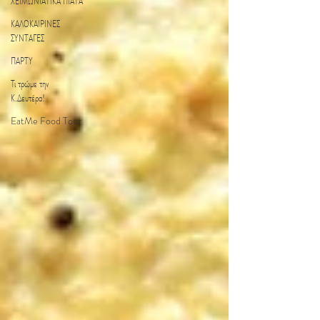
ΧΕΙΜΩΝΙΑΤΙΚΑ ΠΙΑΤΑ
ΚΑΛΟΚΑΙΡΙΝΕΣ
ΣΥΝΤΑΓΕΣ
ΠΑΡΤΥ
Τι τρώμε την
Κ.Δευτέρα!
EatMe Food Tour