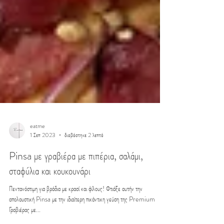
eatme
1 Σεπ 2023
διαβάστηκε 2 λεπτά