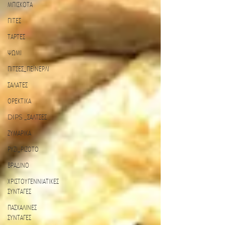
ΜΠΙΣΚΟΤΑ
ΠΙΤΕΣ
ΤΑΡΤΕΣ
ΨΩΜΙ
ΠΙΤΣΕΣ_ΠΕΪΝΕΡΛΙ
ΣΑΛΑΤΕΣ
ΟΡΕΚΤΙΚΑ
DIPS _ΣΑΛΤΣΕΣ
ΖΥΜΑΡΙΚΑ
ΡΥΖΙ_ΡΙΖΟΤΟ
ΒΡΑΔΙΝΟ
ΧΡΙΣΤΟΥΓΕΝΝΙΑΤΙΚΕΣ
ΣΥΝΤΑΓΕΣ
ΠΑΣΧΑΛΙΝΕΣ
ΣΥΝΤΑΓΕΣ