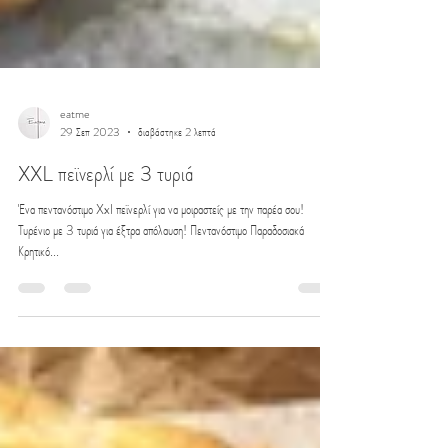
eatme
29 Σεπ 2023
διαβάστηκε 2 λεπτά
XXL πεϊνερλί με 3 τυριά
Ένα πεντανόστιμο Xxl πεϊνερλί για να μοιραστείς με την παρέα σου!
Τυρένιο με 3 τυριά για έξτρα απόλαυση! Πεντανόστιμο Παραδοσιακά
Κρητικό...