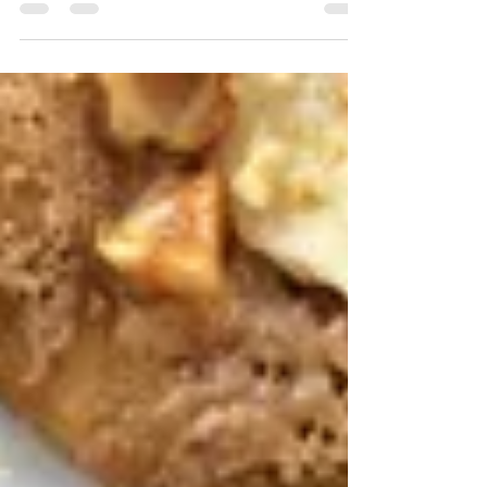
Pinsa με γραβιέρα με πιπέρια, σαλάμι,
σταφύλια και κουκουνάρι
Πεντανόστιμη για βράδια με κρασί και φίλους! Φτιάξε αυτήν την
απολαυστική Pinsa με την ιδιαίτερη πικάντικη γεύση της Premium
Γραβιέρας με...