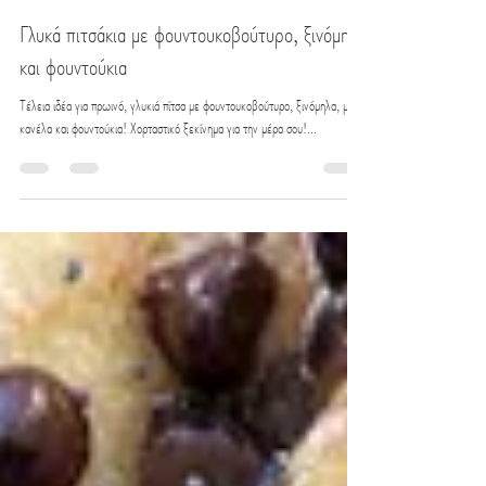
eatme
7 Φεβ 2022
διαβάστηκε 3 λεπτά
Γλυκά πιτσάκια με φουντουκοβούτυρο, ξινόμηλα
και φουντούκια
Τέλεια ιδέα για πρωινό, γλυκιά πίτσα με φουντουκοβούτυρο, ξινόμηλα, μέλι,
κανέλα και φουντούκια! Χορταστικό ξεκίνημα για την μέρα σου!...