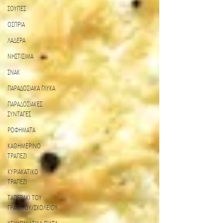
ΣΟΥΠΕΣ
ΟΣΠΡΙΑ
ΛΑΔΕΡΑ
ΝΗΣΤΙΣΙΜΑ
ΣΝΑΚ
ΠΑΡΑΔΟΣΙΑΚΑ ΓΛΥΚΑ
ΠΑΡΑΔΟΣΙΑΚΕΣ
ΣΥΝΤΑΓΕΣ
ΡΟΦΗΜΑΤΑ
ΚΑΘΗΜΕΡΙΝΟ
ΤΡΑΠΕΖΙ
ΚΥΡΙΑΚΑΤΙΚΟ
ΤΡΑΠΕΖΙ
ΤΑΠΕΡΑΚΙ ΤΟΥ
ΓΡΑΦΕΙΟΥ/ΣΧΟΛΕΙΟΥ