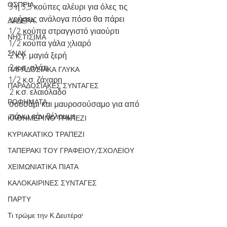
ΟΣΠΡΙΑ
3 ή 3,5 κούπες αλέυρι για όλες τις 
χρήσεις ανάλογα πόσο θα πάρει
ΛΑΔΕΡΑ
1/2 κούπα στραγγιστό γιαούρτι
ΝΗΣΤΙΣΙΜΑ
1/2 κούπα γάλα χλιαρό
ΣΝΑΚ
2 κ.γ. μαγιά ξερή
2 κ.σ. αλάτι
ΠΑΡΑΔΟΣΙΑΚΑ ΓΛΥΚΑ
1/2 κ.σ. ζάχαρη
ΠΑΡΑΔΟΣΙΑΚΕΣ ΣΥΝΤΑΓΕΣ
2 κ.σ. ελαιόλαδο
ΡΟΦΗΜΑΤΑ
σουσάμι και μαυροσούσαμο για από 
πάνω εάν θέλουμε
ΚΑΘΗΜΕΡΙΝΟ ΤΡΑΠΕΖΙ
ΚΥΡΙΑΚΑΤΙΚΟ ΤΡΑΠΕΖΙ
ΤΑΠΕΡΑΚΙ ΤΟΥ ΓΡΑΦΕΙΟΥ/ΣΧΟΛΕΙΟΥ
ΧΕΙΜΩΝΙΑΤΙΚΑ ΠΙΑΤΑ
ΚΑΛΟΚΑΙΡΙΝΕΣ ΣΥΝΤΑΓΕΣ
ΠΑΡΤΥ
Τι τρώμε την Κ.Δευτέρα!