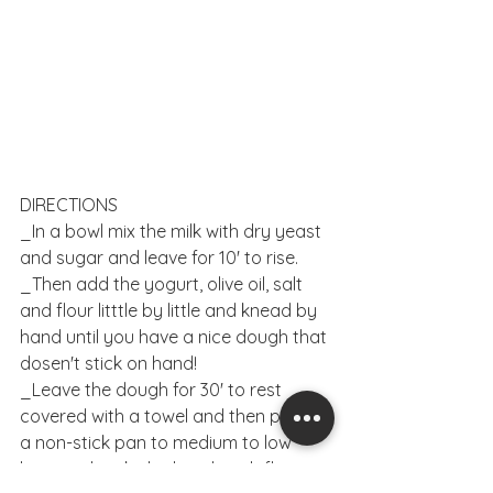
DIRECTIONS
_In a bowl mix the milk with dry yeast 
and sugar and leave for 10' to rise.
_Then add the yogurt, olive oil, salt 
and flour litttle by little and knead by 
hand until you have a nice dough that 
dosen't stick on hand!
_Leave the dough for 30' to rest 
covered with a towel and then place 
a non-stick pan to medium to low 
heat and make by hand each flat 