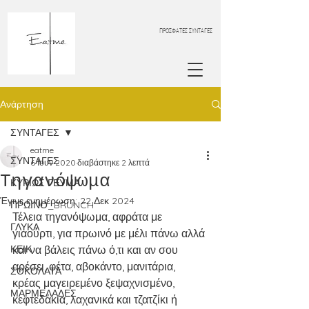
ΠΡΟΣΦΑΤΕΣ ΣΥΝΤΑΓΕΣ
Ανάρτηση
ΣΥΝΤΑΓΕΣ
eatme
ΣΥΝΤΑΓΕΣ
6 Ιουν 2020
διαβάστηκε 2 λεπτά
Τηγανόψωμα
ΚΥΡΙΩΣ ΓΕΥΜΑ
Έγινε ενημέρωση:
22 Δεκ 2024
ΠΡΩΙΝΟ_BRUNCH
Τέλεια τηγανόψωμα, αφράτα με 
ΓΛΥΚΑ
γιαούρτι, για πρωινό με μέλι πάνω αλλά 
ΚΕΙΚ
και να βάλεις πάνω ό,τι και αν σου 
αρέσει, φέτα, αβοκάντο, μανιτάρια, 
ΣΟΚΟΛΑΤΑ
κρέας μαγειρεμένο ξεψαχνισμένο, 
ΜΑΡΜΕΛΑΔΕΣ
κεφτεδάκια, λαχανικά και τζατζίκι ή 