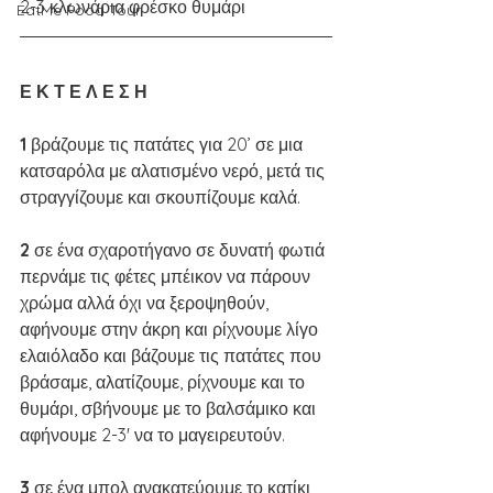
2-3 κλωνάρια φρέσκο θυμάρι 
EatMe Food Tour
Ε Κ Τ Ε Λ Ε Σ Η
1 
βράζουμε τις πατάτες για 20’ σε μια 
κατσαρόλα με αλατισμένο νερό, μετά τις 
στραγγίζουμε και σκουπίζουμε καλά.
2 
σε ένα σχαροτήγανο σε δυνατή φωτιά 
περνάμε τις φέτες μπέικον να πάρουν 
χρώμα αλλά όχι να ξεροψηθούν, 
αφήνουμε στην άκρη και ρίχνουμε λίγο 
ελαιόλαδο και βάζουμε τις πατάτες που 
βράσαμε, αλατίζουμε, ρίχνουμε και το 
θυμάρι, σβήνουμε με το βαλσάμικο και 
αφήνουμε 2-3' να το μαγειρευτούν.
3 
σε ένα μπολ ανακατεύουμε το κατίκι 