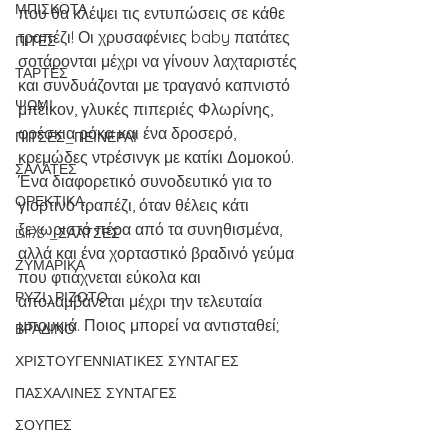
ΜΠΙΣΚΟΤΑ
που θα κλέψει τις εντυπώσεις σε κάθε 
τραπέζι! Οι χρυσαφένιες baby πατάτες 
ΠΙΤΕΣ
σοτάρονται μέχρι να γίνουν λαχταριστές 
ΤΑΡΤΕΣ
και συνδυάζονται με τραγανό καπνιστό 
ΨΩΜΙ
μπέικον, γλυκές πιπεριές Φλωρίνης, 
φρέσκια ρόκα και ένα δροσερό, 
ΠΙΤΣΕΣ_ΠΕΪΝΕΡΛΙ
κρεμώδες ντρέσινγκ με κατίκι Δομοκού. 
ΣΑΛΑΤΕΣ
Ένα διαφορετικό συνοδευτικό για το 
ΟΡΕΚΤΙΚΑ
γιορτινό τραπέζι, όταν θέλεις κάτι 
ξεχωριστό πέρα από τα συνηθισμένα, 
DIPS _ΣΑΛΤΣΕΣ
αλλά και ένα χορταστικό βραδινό γεύμα 
ΖΥΜΑΡΙΚΑ
που φτιάχνεται εύκολα και 
ΡΥΖΙ_ΡΙΖΟΤΟ
απολαμβάνεται μέχρι την τελευταία 
μπουκιά. Ποιος μπορεί να αντισταθεί; 
ΒΡΑΔΙΝΟ
ΧΡΙΣΤΟΥΓΕΝΝΙΑΤΙΚΕΣ ΣΥΝΤΑΓΕΣ
ΠΑΣΧΑΛΙΝΕΣ ΣΥΝΤΑΓΕΣ
ΣΟΥΠΕΣ