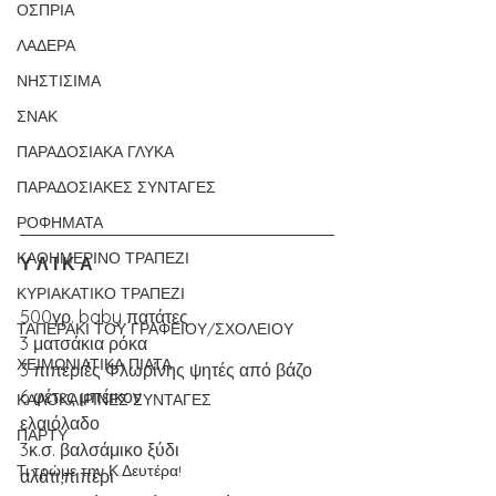
ΟΣΠΡΙΑ
ΛΑΔΕΡΑ
ΝΗΣΤΙΣΙΜΑ
ΣΝΑΚ
ΠΑΡΑΔΟΣΙΑΚΑ ΓΛΥΚΑ
ΠΑΡΑΔΟΣΙΑΚΕΣ ΣΥΝΤΑΓΕΣ
ΡΟΦΗΜΑΤΑ
ΚΑΘΗΜΕΡΙΝΟ ΤΡΑΠΕΖΙ
Υ Λ Ι Κ Α
ΚΥΡΙΑΚΑΤΙΚΟ ΤΡΑΠΕΖΙ
500γρ. baby πατάτες
ΤΑΠΕΡΑΚΙ ΤΟΥ ΓΡΑΦΕΙΟΥ/ΣΧΟΛΕΙΟΥ
3 ματσάκια ρόκα
ΧΕΙΜΩΝΙΑΤΙΚΑ ΠΙΑΤΑ
3 πιπεριές Φλωρίνης ψητές από βάζο 
6 φέτες μπέικον 
ΚΑΛΟΚΑΙΡΙΝΕΣ ΣΥΝΤΑΓΕΣ
ελαιόλαδο
ΠΑΡΤΥ
3κ.σ. βαλσάμικο ξύδι
Τι τρώμε την Κ.Δευτέρα!
αλάτι,πιπέρι