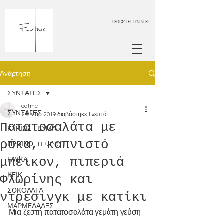
ΠΡΟΣΦΑΤΕΣ ΣΥΝΤΑΓΕΣ
Ανάρτηση
ΣΥΝΤΑΓΕΣ
eatme
ΣΥΝΤΑΓΕΣ
29 Μαρ 2019
διαβάστηκε 1 λεπτά
Πατατοσαλάτα με
ΚΥΡΙΩΣ ΓΕΥΜΑ
ρόκα, καπνιστό
ΠΡΩΙΝΟ_BRUNCH
μπέικον, πιπεριά
ΓΛΥΚΑ
ΚΕΙΚ
Φλωρίνης και
ΣΟΚΟΛΑΤΑ
ντρέσινγκ με κατίκι
ΜΑΡΜΕΛΑΔΕΣ
Μια ζεστή πατατοσαλάτα γεμάτη γεύση 