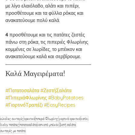
με λίγο ελαιόλαδο, αλάτι και πιπέρι, 
προσθέτουμε και τα φύλλα ρόκας και 
ανακατεύουμε πολύ καλά.
4 
προσθέτουμε και τις πατάτες ζεστές 
πάνω στη ρόκα, τις πιπεριές Φλωρίνης 
κομμένες σε λωρίδες, το μπέικον και 
ανακατεύουμε καλά και σερβίρουμε.
Καλά Μαγειρέματα!
#Πατατοσαλάτα
#ΖεστήΣαλάτα
#ΠιπεριάΦλωρίνης
#BabyPotatoes
#ΓιορτινόΤραπέζι
#EasyRecipes
εύκολες συνταγές
ορεκτικά
πιπεριά Φλωρίνης
γιορτινά ορεκτικά
κατίκι
baby πατάτες
πατατοσαλάτα
καπνιστό μπέικον
ζεστή σαλάτα
συνταγές με πατάτα