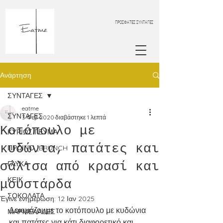
ΠΡΟΣΦΑΤΕΣ ΣΥΝΤΑΓΕΣ
Ανάρτηση
ΣΥΝΤΑΓΕΣ
eatme
ΣΥΝΤΑΓΕΣ
3 Φεβ 2020
διαβάστηκε 1 λεπτά
Κοτόπουλο με
ΚΥΡΙΩΣ ΓΕΥΜΑ
κυδώνια, πατάτες και
ΠΡΩΙΝΟ_BRUNCH
σάλτσα από κρασί και
ΓΛΥΚΑ
ΚΕΙΚ
μουστάρδα
ΣΟΚΟΛΑΤΑ
Έγινε ενημέρωση:
12 Ιαν 2025
Δοκιμάζουμε το κοτόπουλο με κυδώνια 
ΜΑΡΜΕΛΑΔΕΣ
και πατάτες για κάτι διαφορετικό και 