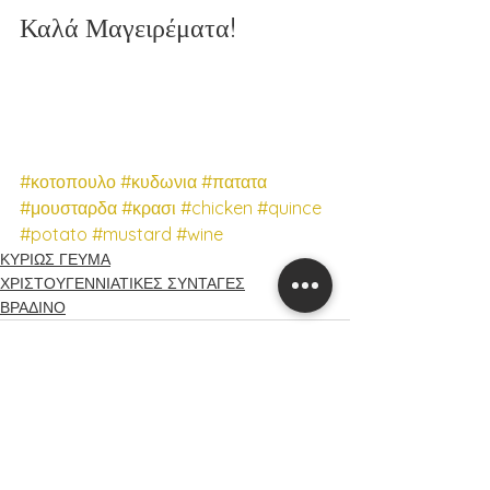
Καλά Μαγειρέματα!
#κοτοπουλο
#κυδωνια
#πατατα
#μουσταρδα
#κρασι
#chicken
#quince
#potato
#mustard
#wine
ΚΥΡΙΩΣ ΓΕΥΜΑ
ΧΡΙΣΤΟΥΓΕΝΝΙΑΤΙΚΕΣ ΣΥΝΤΑΓΕΣ
ΒΡΑΔΙΝΟ
Εμφάνιση όλων
Πρόσφατες αναρτήσεις