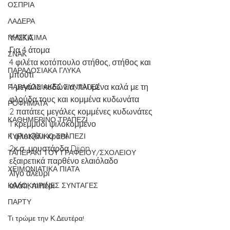
ΟΣΠΡΙΑ
ΛΑΔΕΡΑ
ΥΛΙΚΑ
ΝΗΣΤΙΣΙΜΑ
Για 4 άτομα
ΣΝΑΚ
4 φιλέτα κοτόπουλο στήθος, στήθος και 
ΠΑΡΑΔΟΣΙΑΚΑ ΓΛΥΚΑ
μπούτι
4 μεγάλα κυδώνια, πλυμένα καλά με τη 
ΠΑΡΑΔΟΣΙΑΚΕΣ ΣΥΝΤΑΓΕΣ
φλούδα τους και κομμένα κυδωνάτα
ΡΟΦΗΜΑΤΑ
2 πατάτες μεγάλες κομμένες κυδωνάτες
ΚΑΘΗΜΕΡΙΝΟ ΤΡΑΠΕΖΙ
1 κρεμμύδι ψιλοκομμένο
1 φλυτζάνι κρασί
ΚΥΡΙΑΚΑΤΙΚΟ ΤΡΑΠΕΖΙ
2κ.σ. μουστάρδα Dijon
ΤΑΠΕΡΑΚΙ ΤΟΥ ΓΡΑΦΕΙΟΥ/ΣΧΟΛΕΙΟΥ
εξαιρετικά παρθένο ελαιόλαδο
ΧΕΙΜΩΝΙΑΤΙΚΑ ΠΙΑΤΑ
λίγο αλεύρι
αλάτι, πιπέρι
ΚΑΛΟΚΑΙΡΙΝΕΣ ΣΥΝΤΑΓΕΣ
ΠΑΡΤΥ
Τι τρώμε την Κ.Δευτέρα!