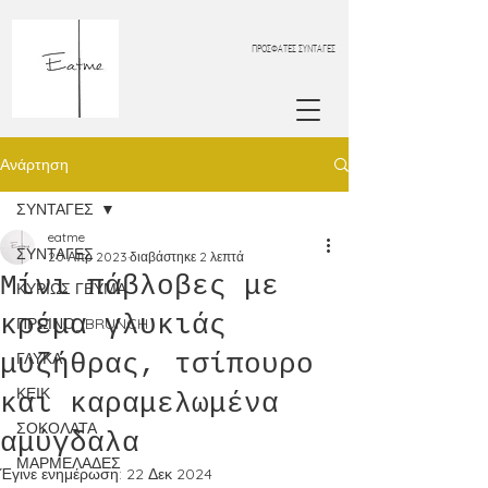
ΠΡΟΣΦΑΤΕΣ ΣΥΝΤΑΓΕΣ
Ανάρτηση
ΣΥΝΤΑΓΕΣ
eatme
ΣΥΝΤΑΓΕΣ
20 Απρ 2023
διαβάστηκε 2 λεπτά
Μίνι πάβλοβες με
ΚΥΡΙΩΣ ΓΕΥΜΑ
κρέμα γλυκιάς
ΠΡΩΙΝΟ_BRUNCH
μυζήθρας, τσίπουρο
ΓΛΥΚΑ
ΚΕΙΚ
και καραμελωμένα
ΣΟΚΟΛΑΤΑ
αμύγδαλα
ΜΑΡΜΕΛΑΔΕΣ
Έγινε ενημέρωση:
22 Δεκ 2024