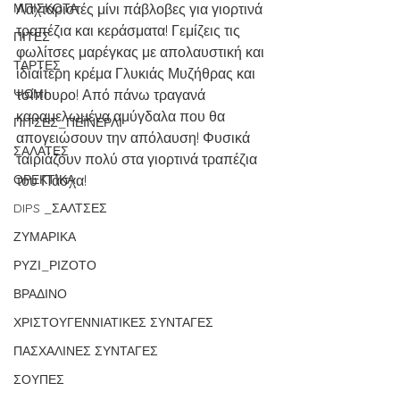
ΜΠΙΣΚΟΤΑ
Λαχταριστές μίνι πάβλοβες για γιορτινά 
τραπέζια και κεράσματα! Γεμίζεις τις 
ΠΙΤΕΣ
φωλίτσες μαρέγκας με απολαυστική και 
ΤΑΡΤΕΣ
ιδιαίτερη κρέμα Γλυκιάς Μυζήθρας και 
ΨΩΜΙ
τσίπουρο! Από πάνω τραγανά 
καραμελωμένα αμύγδαλα που θα 
ΠΙΤΣΕΣ_ΠΕΪΝΕΡΛΙ
απογειώσουν την απόλαυση! Φυσικά 
ΣΑΛΑΤΕΣ
ταιριάζουν πολύ στα γιορτινά τραπέζια 
ΟΡΕΚΤΙΚΑ
του Πάσχα! 
DIPS _ΣΑΛΤΣΕΣ
ΖΥΜΑΡΙΚΑ
ΡΥΖΙ_ΡΙΖΟΤΟ
ΒΡΑΔΙΝΟ
ΧΡΙΣΤΟΥΓΕΝΝΙΑΤΙΚΕΣ ΣΥΝΤΑΓΕΣ
ΠΑΣΧΑΛΙΝΕΣ ΣΥΝΤΑΓΕΣ
ΣΟΥΠΕΣ