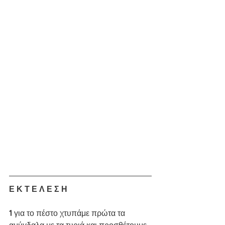
Ε Κ Τ Ε Λ Ε Σ Η
1 
για το πέστο χτυπάμε πρώτα τα 
αμύγδαλα με τα τυριά και προσθέτουμε 