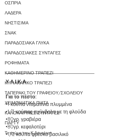
ΟΣΠΡΙΑ
ΛΑΔΕΡΑ
ΝΗΣΤΙΣΙΜΑ
ΣΝΑΚ
ΠΑΡΑΔΟΣΙΑΚΑ ΓΛΥΚΑ
ΠΑΡΑΔΟΣΙΑΚΕΣ ΣΥΝΤΑΓΕΣ
ΡΟΦΗΜΑΤΑ
ΚΑΘΗΜΕΡΙΝΟ ΤΡΑΠΕΖΙ
Υ Λ Ι Κ Α
ΚΥΡΙΑΚΑΤΙΚΟ ΤΡΑΠΕΖΙ
ΤΑΠΕΡΑΚΙ ΤΟΥ ΓΡΑΦΕΙΟΥ/ΣΧΟΛΕΙΟΥ
Για το πέστο:
ΧΕΙΜΩΝΙΑΤΙΚΑ ΠΙΑΤΑ
•1 κούπα ντοματίνια πλυμμένα
•1/3 κούπας αμύγδαλα με τη φλούδα
ΚΑΛΟΚΑΙΡΙΝΕΣ ΣΥΝΤΑΓΕΣ
•80γρ. γραβιέρα
ΠΑΡΤΥ
•80γρ. κεφαλοτύρι
Τι τρώμε την Κ.Δευτέρα!
•1/2 κούπα φρέσκο βασιλικό