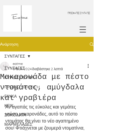
ΠΡΟΣΦΑΤΕΣ ΣΥΝΤΑΓΕΣ
Ανάρτηση
ΣΥΝΤΑΓΕΣ
eatme
ΣΥΝΤΑΓΕΣ
8 Ιουλ 2024
διαβάστηκε 2 λεπτά
Μακαρονάδα με πέστο
ΚΥΡΙΩΣ ΓΕΥΜΑ
ντομάτας, αμύγδαλα
ΠΡΩΙΝΟ_BRUNCH
και γραβιέρα
ΓΛΥΚΑ
ΚΕΙΚ
Αν αγαπάς τις εύκολες και γεμάτες 
γεύση μακαρονάδες, αυτό το πέστο 
ΣΟΚΟΛΑΤΑ
ντομάτας θα γίνει το νέο αγαπημένο 
ΜΑΡΜΕΛΑΔΕΣ
σου! Φτιάχνεται με ζουμερά ντοματίνια, 