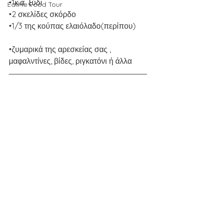
•1κ.σ. ξύδι 
EatMe Food Tour
•2 σκελίδες σκόρδο
•1/3 της κούπας ελαιόλαδο(περίπου)
•ζυμαρικά της αρεσκείας σας , 
μαφαλντίνες, βίδες, ριγκατόνι ή άλλα