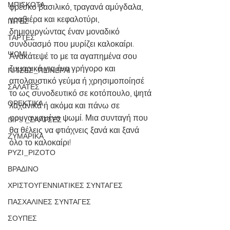
ΜΠΙΣΚΟΤΑ
φρέσκο βασιλικό, τραγανά αμύγδαλα, 
γραβιέρα και κεφαλοτύρι, 
ΠΙΤΕΣ
δημιουργώντας έναν μοναδικό 
ΤΑΡΤΕΣ
συνδυασμό που μυρίζει καλοκαίρι. 
ΨΩΜΙ
Ανακάτεψέ το με τα αγαπημένα σου 
ζυμαρικά για ένα γρήγορο και 
ΠΙΤΣΕΣ_ΠΕΪΝΕΡΛΙ
απολαυστικό γεύμα ή χρησιμοποίησέ 
ΣΑΛΑΤΕΣ
το ως συνοδευτικό σε κοτόπουλο, ψητά 
ΟΡΕΚΤΙΚΑ
λαχανικά ή ακόμα και πάνω σε 
φρυγανισμένο ψωμί. Μια συνταγή που 
DIPS _ΣΑΛΤΣΕΣ
θα θέλεις να φτιάχνεις ξανά και ξανά 
ΖΥΜΑΡΙΚΑ
όλο το καλοκαίρι!
ΡΥΖΙ_ΡΙΖΟΤΟ
ΒΡΑΔΙΝΟ
ΧΡΙΣΤΟΥΓΕΝΝΙΑΤΙΚΕΣ ΣΥΝΤΑΓΕΣ
ΠΑΣΧΑΛΙΝΕΣ ΣΥΝΤΑΓΕΣ
ΣΟΥΠΕΣ