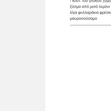
1 κουτ. του γλυκού χυμ
ξύσμα από μισό λεμόνι
λίγα φυλλαράκια φρέσ
μαυροσούσαμο