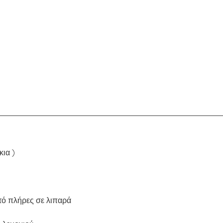
κια )
στό πλήρες σε λιπαρά