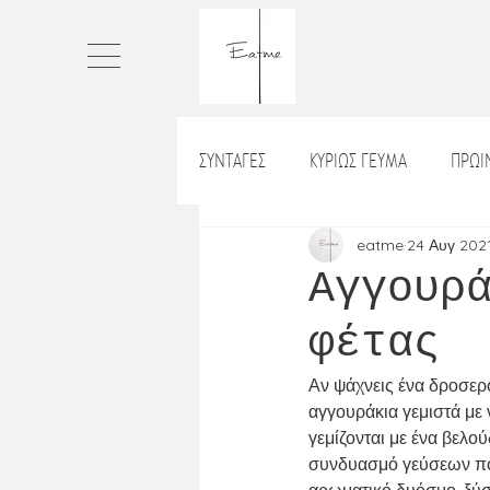
ΣΥΝΤΑΓΕΣ
ΚΥΡΙΩΣ ΓΕΥΜΑ
ΠΡΩ
ΠΙΤΕΣ
ΤΑΡΤΕΣ
ΨΩΜΙ
eatme
24 Αυγ 202
Αγγουρ
φέτας
ΡΥΖΙ_ΡΙΖΟΤΟ
ΒΡΑΔΙΝΟ
Χ
Αν ψάχνεις ένα δροσερό
αγγουράκια γεμιστά με 
ΛΑΔΕΡΑ
ΝΗΣΤΙΣΙΜΑ
ΣΝΑ
γεμίζονται με ένα βελο
συνδυασμό γεύσεων που