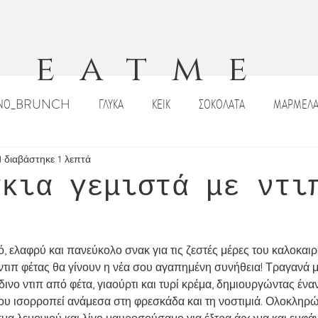
eatme
ΙΝΟ_BRUNCH
ΓΛΥΚΑ
ΚΕΙΚ
ΣΟΚΟΛΑΤΑ
ΜΑΡΜΕΛΑ
ΠΙΤΣΕΣ_ΠΕΪΝΕΡΛΙ
ΣΑΛΑΤΕΣ
ΟΡΕΚΤΙΚΑ
DIPS _ΣΑΛΤΣΕ
1
διαβάστηκε 1 λεπτά
άκια γεμιστά με ντι
ΡΙΣΤΟΥΓΕΝΝΙΑΤΙΚΕΣ ΣΥΝΤΑΓΕΣ
ΠΑΣΧΑΛΙΝΕΣ ΣΥΝΤΑΓΕΣ
ΣΟΥΠΕ
, ελαφρύ και πανεύκολο σνακ για τις ζεστές μέρες του καλοκαιρι
ντιπ φέτας θα γίνουν η νέα σου αγαπημένη συνήθεια! Τραγανά μ
Κ
ΠΑΡΑΔΟΣΙΑΚΑ ΓΛΥΚΑ
ΠΑΡΑΔΟΣΙΑΚΕΣ ΣΥΝΤΑΓΕΣ
ΡΟΦΗ
ύδινο ντιπ από φέτα, γιαούρτι και τυρί κρέμα, δημιουργώντας έν
 ισορροπεί ανάμεσα στη φρεσκάδα και τη νοστιμιά. Ολοκληρώ