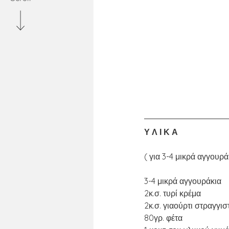
Υ Λ Ι Κ Α
( για 3-4 μικρά αγγουρά
3-4 μικρά αγγουράκια
2κ.σ. τυρί κρέμα
2κ.σ. γιαούρτι στραγγι
80γρ. φέτα