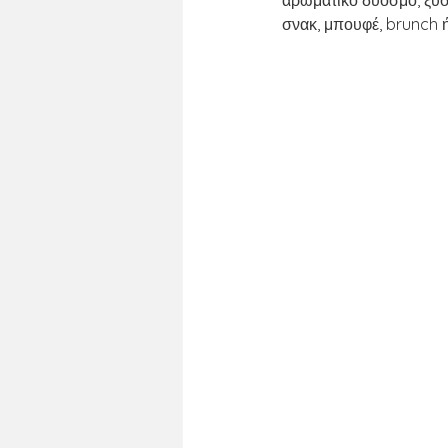
αρωματικό δυόσμο, ξύσμ
ΚΑΘΗΜΕΡΙΝΟ ΤΡΑΠΕΖΙ
ΚΥΡΙΑΚ
σνακ, μπουφέ, brunch 