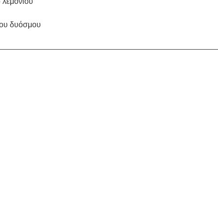
ό λεμονιού
κου δυόσμου