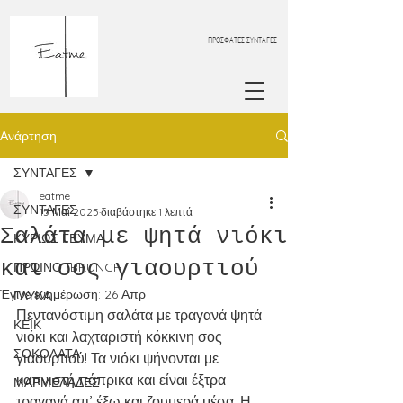
ΠΡΟΣΦΑΤΕΣ ΣΥΝΤΑΓΕΣ
Ανάρτηση
ΣΥΝΤΑΓΕΣ
eatme
ΣΥΝΤΑΓΕΣ
15 Μαΐ 2025
διαβάστηκε 1 λεπτά
Σαλάτα με ψητά νιόκι
ΚΥΡΙΩΣ ΓΕΥΜΑ
και σος γιαουρτιού
ΠΡΩΙΝΟ_BRUNCH
Έγινε ενημέρωση:
26 Απρ
ΓΛΥΚΑ
Πεντανόστιμη σαλάτα με τραγανά ψητά 
ΚΕΙΚ
νιόκι και λαχταριστή κόκκινη σος 
ΣΟΚΟΛΑΤΑ
γιαουρτιού! Τα νιόκι ψήνονται με 
καπνιστή πάπρικα και είναι έξτρα 
ΜΑΡΜΕΛΑΔΕΣ
τραγανά απ’ έξω και ζουμερά μέσα. Η 