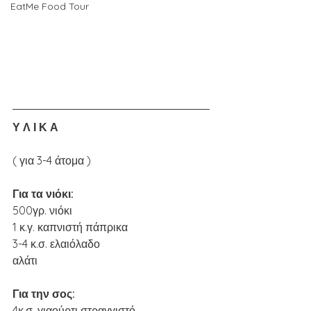
EatMe Food Tour
Υ Λ Ι Κ Α
( για 3-4 άτομα )
Για τα νιόκι:
500γρ. νιόκι
1 κ.γ. καπνιστή πάπρικα
3-4 κ.σ. ελαιόλαδο 
αλάτι 
Για την σος: 
4κ.σ. γιαούρτι στραγγιστό