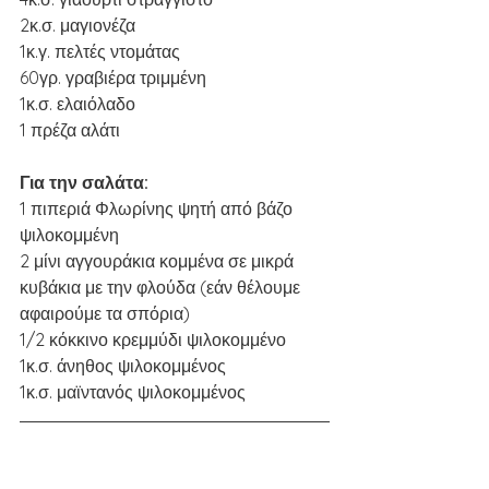
2κ.σ. μαγιονέζα 
1κ.γ. πελτές ντομάτας 
60γρ. γραβιέρα τριμμένη 
1κ.σ. ελαιόλαδο
1 πρέζα αλάτι
Για την σαλάτα:
1 πιπεριά Φλωρίνης ψητή από βάζο 
ψιλοκομμένη 
2 μίνι αγγουράκια κομμένα σε μικρά 
κυβάκια με την φλούδα (εάν θέλουμε 
αφαιρούμε τα σπόρια)
1/2 κόκκινο κρεμμύδι ψιλοκομμένο 
1κ.σ. άνηθος ψιλοκομμένος 
1κ.σ. μαϊντανός ψιλοκομμένος 