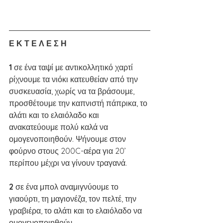
Ε Κ Τ Ε Λ Ε Σ Η
1 
σε ένα ταψί με αντικολλητικό χαρτί 
ρίχνουμε τα νιόκι κατευθείαν από την 
συσκευασία, χωρίς να τα βράσουμε, 
προσθέτουμε την καπνιστή πάπρικα, το 
αλάτι και το ελαιόλαδο και 
ανακατεύουμε πολύ καλά να 
ομογενοποιηθούν. Ψήνουμε στον 
φούρνο στους 200C-αέρα για 20’ 
περίπου μέχρι να γίνουν τραγανά. 
2 
σε ένα μπολ αναμιγνύουμε το 
γιαούρτι, τη μαγιονέζα, τον πελτέ, την 
γραβιέρα, το αλάτι και το ελαιόλαδο να 
ομογενοποιηθούν.