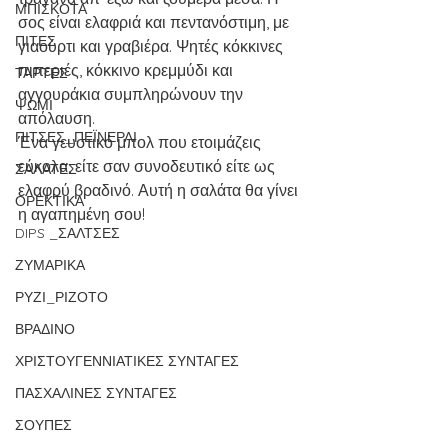
ΜΠΙΣΚΟΤΑ
σος είναι ελαφριά και πεντανόστιμη, με 
ΠΙΤΕΣ
γιαούρτι και γραβιέρα. Ψητές κόκκινες 
πιπεριές, κόκκινο κρεμμύδι και 
ΤΑΡΤΕΣ
αγγουράκια συμπληρώνουν την 
ΨΩΜΙ
απόλαυση.
ΠΙΤΣΕΣ_ΠΕΪΝΕΡΛΙ
Ένα γευστικό μπολ που ετοιμάζεις 
εύκολα, είτε σαν συνοδευτικό είτε ως 
ΣΑΛΑΤΕΣ
ελαφρύ βραδινό. Αυτή η σαλάτα θα γίνει 
ΟΡΕΚΤΙΚΑ
η αγαπημένη σου!
DIPS _ΣΑΛΤΣΕΣ
ΖΥΜΑΡΙΚΑ
ΡΥΖΙ_ΡΙΖΟΤΟ
ΒΡΑΔΙΝΟ
ΧΡΙΣΤΟΥΓΕΝΝΙΑΤΙΚΕΣ ΣΥΝΤΑΓΕΣ
ΠΑΣΧΑΛΙΝΕΣ ΣΥΝΤΑΓΕΣ
ΣΟΥΠΕΣ