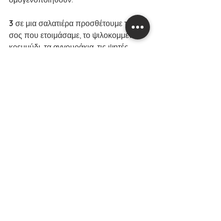
3 
σε μια σαλατιέρα προσθέτουμε την 
σος που ετοιμάσαμε, το ψιλοκομμένο 
κρεμμύδι, τα αγγουράκια, τις ψητές 
πιπεριές Φλωρίνης, άνηθο και 
μαϊντανό, ρίχνουμε και τα ψημένα 
τραγανά νιόκι και ανακατεύουμε να 
ομογενοποιηθούν.
4 
σερβίρουμε αμέσως και 
απολαμβάνουμε! 