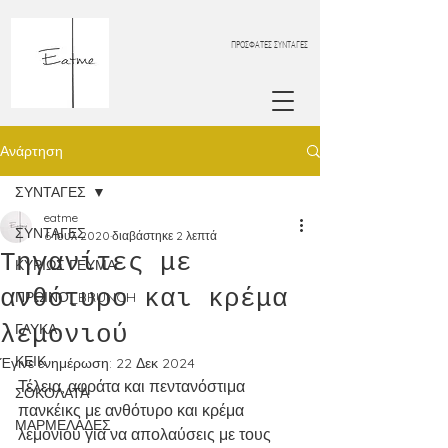
ΠΡΟΣΦΑΤΕΣ ΣΥΝΤΑΓΕΣ
Ανάρτηση
ΣΥΝΤΑΓΕΣ
eatme
ΣΥΝΤΑΓΕΣ
6 Ιουλ 2020
διαβάστηκε 2 λεπτά
Τηγανίτες με
ΚΥΡΙΩΣ ΓΕΥΜΑ
ανθότυρο και κρέμα
ΠΡΩΙΝΟ_BRUNCH
λεμονιού
ΓΛΥΚΑ
ΚΕΙΚ
Έγινε ενημέρωση:
22 Δεκ 2024
Τέλεια, αφράτα και πεντανόστιμα 
ΣΟΚΟΛΑΤΑ
πανκέικς με ανθότυρο και κρέμα 
ΜΑΡΜΕΛΑΔΕΣ
λεμονιού για να απολαύσεις με τους 