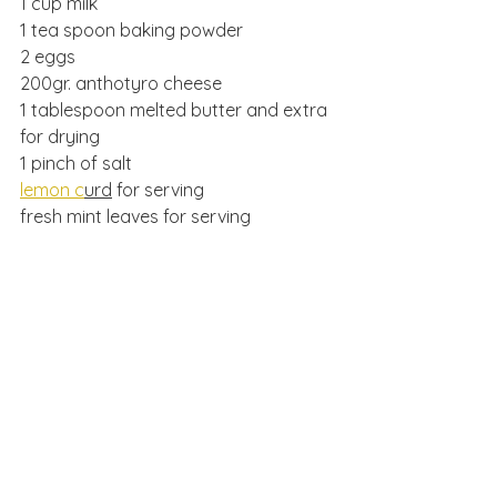
1 cup milk
1 tea spoon baking powder 
2 eggs
200gr. anthotyro cheese
1 tablespoon melted butter and extra 
for drying
1 pinch of salt
lemon c
urd
 for serving
fresh mint leaves for serving