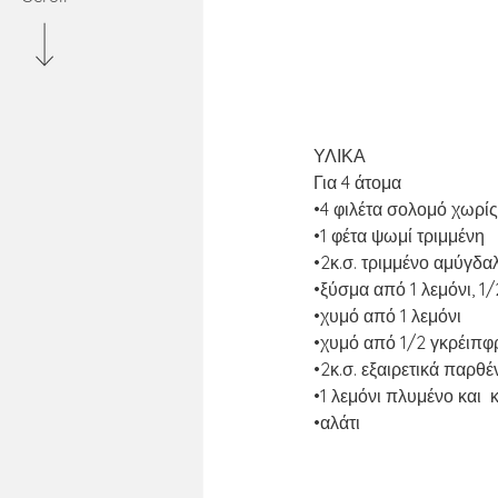
ΥΛΙΚΑ
Για 4 άτομα
•4 φιλέτα σολομό χωρίς
•1 φέτα ψωμί τριμμένη
•2κ.σ. τριμμένο αμύγδα
•ξύσμα από 1 λεμόνι, 1
•χυμό από 1 λεμόνι
•χυμό από 1/2 γκρέιπφ
•2κ.σ. εξαιρετικά παρθ
•1 λεμόνι πλυμένο και  
•αλάτι