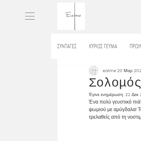
ΣΥΝΤΑΓΕΣ
ΚΥΡΙΩΣ ΓΕΥΜΑ
ΠΡΩ
ΠΙΤΕΣ
ΤΑΡΤΕΣ
ΨΩΜΙ
eatme
20 Μαρ 20
Σολομό
Έγινε ενημέρωση:
22 Δεκ
ΡΥΖΙ_ΡΙΖΟΤΟ
ΒΡΑΔΙΝΟ
Χ
Ένα πολύ γευστικό πιά
ψωμιού με αμύγδαλα! Το
τρελαθείς από τη νοστιμ
ΛΑΔΕΡΑ
ΝΗΣΤΙΣΙΜΑ
ΣΝΑ