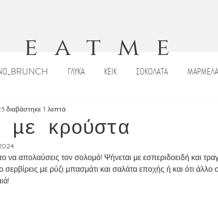
eatme
ΙΝΟ_BRUNCH
ΓΛΥΚΑ
ΚΕΙΚ
ΣΟΚΟΛΑΤΑ
ΜΑΡΜΕΛΑ
ΠΙΤΣΕΣ_ΠΕΪΝΕΡΛΙ
ΣΑΛΑΤΕΣ
ΟΡΕΚΤΙΚΑ
DIPS _ΣΑΛΤΣΕ
23
διαβάστηκε 1 λεπτά
ς με κρούστα
 2024
ΡΙΣΤΟΥΓΕΝΝΙΑΤΙΚΕΣ ΣΥΝΤΑΓΕΣ
ΠΑΣΧΑΛΙΝΕΣ ΣΥΝΤΑΓΕΣ
ΣΟΥΠΕ
το να απολαύσεις τον σολομό! Ψήνεται με εσπεριδοειδή και τρα
 σερβίρεις με ρύζι μπασμάτι και σαλάτα εποχής ή και ότι άλλο σ
ιά! 
Κ
ΠΑΡΑΔΟΣΙΑΚΑ ΓΛΥΚΑ
ΠΑΡΑΔΟΣΙΑΚΕΣ ΣΥΝΤΑΓΕΣ
ΡΟΦΗ