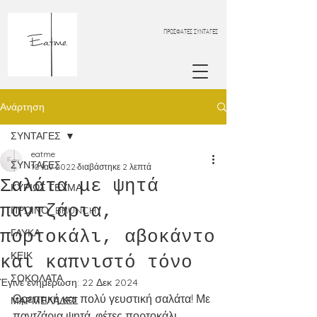
ΠΡΟΣΦΑΤΕΣ ΣΥΝΤΑΓΕΣ
Ανάρτηση
ΣΥΝΤΑΓΕΣ
eatme
ΣΥΝΤΑΓΕΣ
10 Ιαν 2022
διαβάστηκε 2 λεπτά
Σαλάτα με ψητά
ΚΥΡΙΩΣ ΓΕΥΜΑ
παντζάρια,
ΠΡΩΙΝΟ_BRUNCH
πορτοκάλι, αβοκάντο
ΓΛΥΚΑ
ΚΕΙΚ
και καπνιστό τόνο
ΣΟΚΟΛΑΤΑ
Έγινε ενημέρωση:
22 Δεκ 2024
Θρεπτική και πολύ γευστική σαλάτα! Με 
ΜΑΡΜΕΛΑΔΕΣ
παντζάρια ψητά, φέτες πορτοκάλι, 