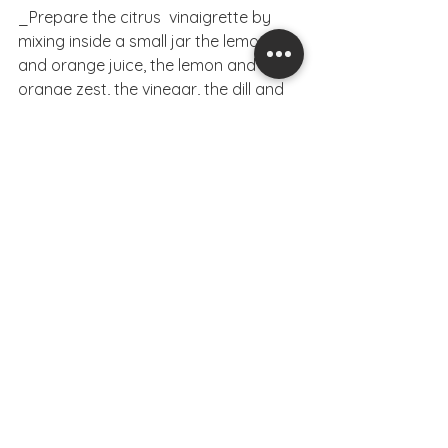
_Prepare the citrus  vinaigrette by 
mixing inside a small jar the lemon 
and orange juice, the lemon and 
orange zest, the vinegar, the dill and 
add the olive oil little by little and 
whisk all the time with an egg beater.
_Leave the vinaigrette for 10' to let 
the tastes combine and pour all over 
the salad, leave for 10' to rest and 
bring out all the tastes and serve!
Enjoy!
#tuna
#smokedtuna
#avocado
#orange
#beetroot
#lemon
#παντζαρι
#πορτοκαλι
#αβοκαντο
#τονος