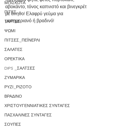
ΜΠΙΣΚΟΤΑ
αβοκάντο, τόνος καπνιστό και βινεγκρέτ 
ΠΙΤΕΣ
με άνηθο! Ελαφρύ γεύμα για 
μεσημεριανό ή βραδινό!
ΤΑΡΤΕΣ
ΨΩΜΙ
ΠΙΤΣΕΣ_ΠΕΪΝΕΡΛΙ
ΣΑΛΑΤΕΣ
ΟΡΕΚΤΙΚΑ
DIPS _ΣΑΛΤΣΕΣ
ΖΥΜΑΡΙΚΑ
ΡΥΖΙ_ΡΙΖΟΤΟ
ΒΡΑΔΙΝΟ
ΧΡΙΣΤΟΥΓΕΝΝΙΑΤΙΚΕΣ ΣΥΝΤΑΓΕΣ
ΠΑΣΧΑΛΙΝΕΣ ΣΥΝΤΑΓΕΣ
ΣΟΥΠΕΣ