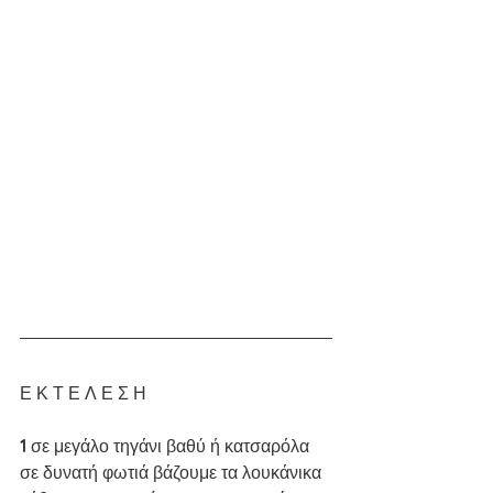
Ε Κ Τ Ε Λ Ε Σ Η
1 
σε μεγάλο τηγάνι βαθύ ή κατσαρόλα 
σε δυνατή φωτιά βάζουμε τα λουκάνικα 