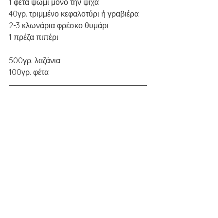
1 φέτα ψωμί μόνο την ψίχα 
40γρ. τριμμένο κεφαλοτύρι ή γραβιέρα 
2-3 κλωνάρια φρέσκο θυμάρι 
1 πρέζα πιπέρι
500γρ. λαζάνια 
100γρ. φέτα 