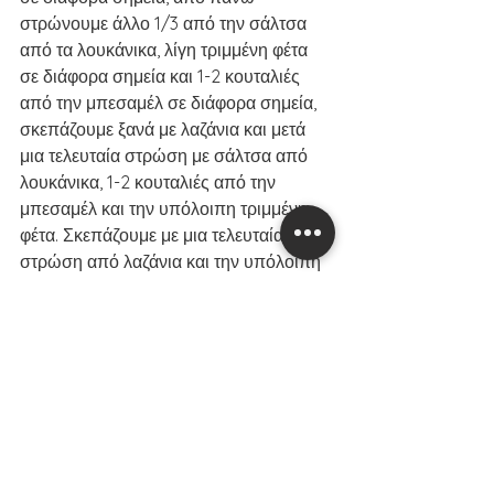
στρώνουμε άλλο 1/3 από την σάλτσα 
από τα λουκάνικα, λίγη τριμμένη φέτα 
σε διάφορα σημεία και 1-2 κουταλιές 
από την μπεσαμέλ σε διάφορα σημεία, 
σκεπάζουμε ξανά με λαζάνια και μετά 
μια τελευταία στρώση με σάλτσα από 
λουκάνικα, 1-2 κουταλιές από την 
μπεσαμέλ και την υπόλοιπη τριμμένη 
φέτα. Σκεπάζουμε με μια τελευταία 
στρώση από λαζάνια και την υπόλοιπη 
μπεσαμέλ. 
4 
σκεπάζουμε με λαδόκολλα και 
αλουμινόχαρτο το πυρέξ και ψήνουμε 
στους 180C για 30’.
5 
στο μεταξύ σε ένα μπολ 
ανακατεύουμε το τριμμένο ψωμί με το 