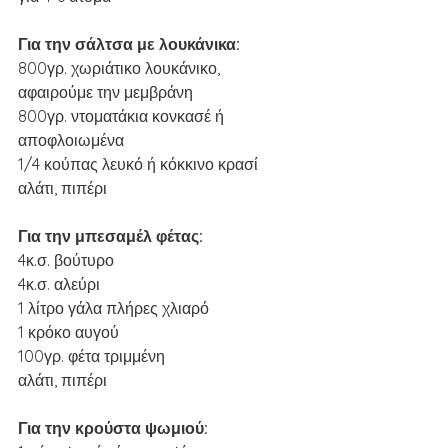
Για την σάλτσα με λουκάνικα:
800γρ. χωριάτικο λουκάνικο, 
αφαιρούμε την μεμβράνη 
800γρ. ντοματάκια κονκασέ ή 
αποφλοιωμένα 
1/4 κούπας λευκό ή κόκκινο κρασί 
αλάτι, πιπέρι 
Για την μπεσαμέλ φέτας:
4κ.σ. βούτυρο
4κ.σ. αλεύρι
1 λίτρο γάλα πλήρες χλιαρό
1 κρόκο αυγού 
100γρ. φέτα τριμμένη 
αλάτι, πιπέρι 
Για την κρούστα ψωμιού: