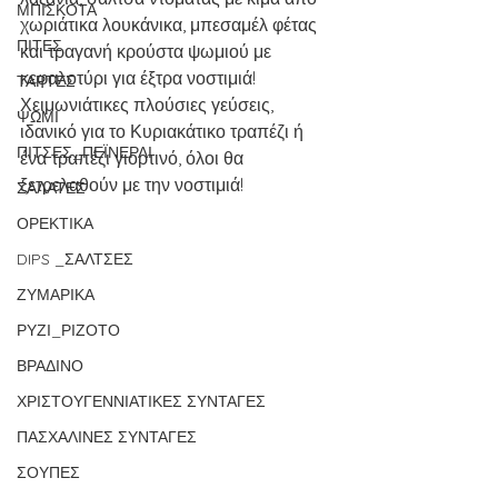
ΜΠΙΣΚΟΤΑ
χωριάτικα λουκάνικα, μπεσαμέλ φέτας 
ΠΙΤΕΣ
και τραγανή κρούστα ψωμιού με 
κεφαλοτύρι για έξτρα νοστιμιά! 
ΤΑΡΤΕΣ
Χειμωνιάτικες πλούσιες γεύσεις, 
ΨΩΜΙ
ιδανικό για το Κυριακάτικο τραπέζι ή 
ΠΙΤΣΕΣ_ΠΕΪΝΕΡΛΙ
ένα τραπέζι γιορτινό, όλοι θα 
ξετρελαθούν με την νοστιμιά! 
ΣΑΛΑΤΕΣ
ΟΡΕΚΤΙΚΑ
DIPS _ΣΑΛΤΣΕΣ
ΖΥΜΑΡΙΚΑ
ΡΥΖΙ_ΡΙΖΟΤΟ
ΒΡΑΔΙΝΟ
ΧΡΙΣΤΟΥΓΕΝΝΙΑΤΙΚΕΣ ΣΥΝΤΑΓΕΣ
ΠΑΣΧΑΛΙΝΕΣ ΣΥΝΤΑΓΕΣ
ΣΟΥΠΕΣ