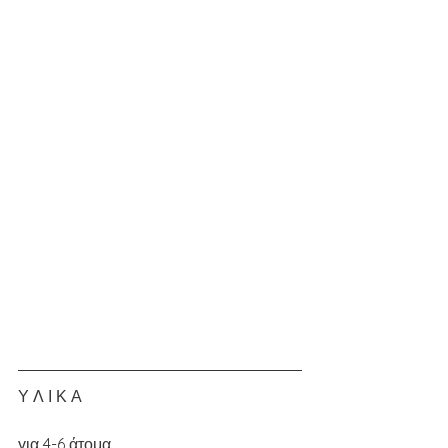
Υ Λ Ι Κ Α
για 4-6 άτομα