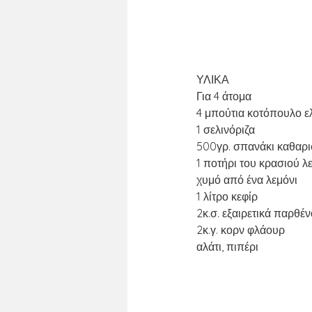
ΥΛΙΚΑ
Για 4 άτομα
4 μπούτια κοτόπουλο 
1 σελινόριζα
500γρ. σπανάκι καθαρι
1 ποτήρι του κρασιού λ
χυμό από ένα λεμόνι
1 λίτρο κεφίρ
2κ.σ. εξαιρετικά παρθέ
2κ.γ. κορν φλάουρ
αλάτι, πιπέρι