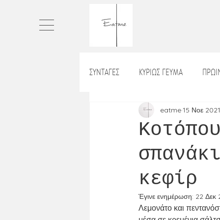
ΣΥΝΤΑΓΕΣ
ΚΥΡΙΩΣ ΓΕΥΜΑ
ΠΡΩ
ΠΙΤΕΣ
ΤΑΡΤΕΣ
ΨΩΜΙ
eatme
15 Νοε 202
Κοτόπο
σπανάκ
ΡΥΖΙ_ΡΙΖΟΤΟ
ΒΡΑΔΙΝΟ
Χ
κεφίρ
ΛΑΔΕΡΑ
ΝΗΣΤΙΣΙΜΑ
ΣΝΑ
Έγινε ενημέρωση:
22 Δεκ
Λεμονάτο και πεντανόσ
μέσα σε κρεμένια σάλτσ