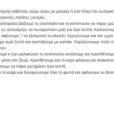
όριζα κόβοντας γύρω γύρω με μαχαίρι ή ένα πίλερ την εωτερικ
ηγανιτές πατάτες χοντρές.
 κατσαρόλα βάζουμε το ελαιόλαδο και το κοτόπουλο να πάρει χ
τις σελινόριζες να σωταριστούν μαζί για λίγα λεπτά. Αλατοπιπ
αφήνουμε 1' να εξατμιστεί το αλκοόλ, περιχύνουμε και τον χυμό 
ρι νερό ζεστό και σκεπάζουμε με καπάκι. Χαμηλώνουμε πολύ τη
ουν.
οιμα κ έχει μαλακώσει το κοτόπουλο ανοίγουμε και προσθέτουμε 
 μέσα στο ζουμί, προσθέτουμε και το κορν φλάουρ και ανακατεύ
νουμε να πάρει μια βράση λίγα λεπτά.
το κεφίρ και δυναμώνουμε λίγο τη φωτιά και αφήνουμε να δέσε