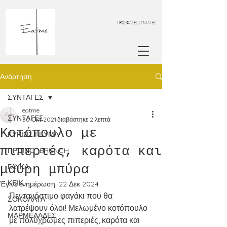
ΠΡΟΣΦΑΤΕΣ ΣΥΝΤΑΓΕΣ
Ανάρτηση
ΣΥΝΤΑΓΕΣ
eatme
ΣΥΝΤΑΓΕΣ
30 Οκτ 2021
διαβάστηκε 2 λεπτά
Κοτόπουλο με
ΚΥΡΙΩΣ ΓΕΥΜΑ
πιπεριές, καρότα και
ΠΡΩΙΝΟ_BRUNCH
μαύρη μπύρα
ΓΛΥΚΑ
ΚΕΙΚ
Έγινε ενημέρωση:
22 Δεκ 2024
Πεντανόστιμο φαγάκι που θα 
ΣΟΚΟΛΑΤΑ
λατρέψουν όλοι! Μελωμένο κοτόπουλο 
ΜΑΡΜΕΛΑΔΕΣ
με πολύχρωμες πιπεριές, καρότα και 