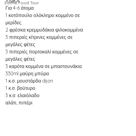
ΥΛΙΚΑ
EatMe Food Tour
Για 4-6 άτομα
1 κοτόπουλο ολόκληρο κομμένο σε 
μερίδες
2 φρέσκα κρεμμυδάκια ψιλοκομμένα
3 πιπεριές κίτρινες κομμένες σε 
μεγάλες φέτες
3 πιπεριές πορτοκαλί κομμένες σε 
μεγάλες φέτες
3 καρότα κομμένα σε μπαστουνάκια
330ml μαύρη μπύρα
1 κ.σ. μουστάρδα dijon
1 κ.σ. βούτυρο
3 κ.σ. ελαιόλαδο
αλάτι, πιπέρι