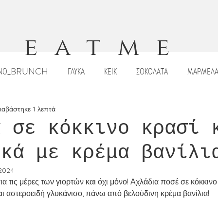
eatme
ΙΝΟ_BRUNCH
ΓΛΥΚΑ
ΚΕΙΚ
ΣΟΚΟΛΑΤΑ
ΜΑΡΜΕΛΑ
ΠΙΤΣΕΣ_ΠΕΪΝΕΡΛΙ
ΣΑΛΑΤΕΣ
ΟΡΕΚΤΙΚΑ
DIPS _ΣΑΛΤΣΕ
ιαβάστηκε 1 λεπτά
α σε κόκκινο κρασί 
ικά με κρέμα βανίλι
ΡΙΣΤΟΥΓΕΝΝΙΑΤΙΚΕΣ ΣΥΝΤΑΓΕΣ
ΠΑΣΧΑΛΙΝΕΣ ΣΥΝΤΑΓΕΣ
ΣΟΥΠΕ
 2024
ια τις μέρες των γιορτών και όχι μόνο! Αχλάδια ποσέ σε κόκκινο
Κ
ΠΑΡΑΔΟΣΙΑΚΑ ΓΛΥΚΑ
ΠΑΡΑΔΟΣΙΑΚΕΣ ΣΥΝΤΑΓΕΣ
ΡΟΦΗ
ι αστεροειδή γλυκάνισο, πάνω από βελούδινη κρέμα βανίλια!