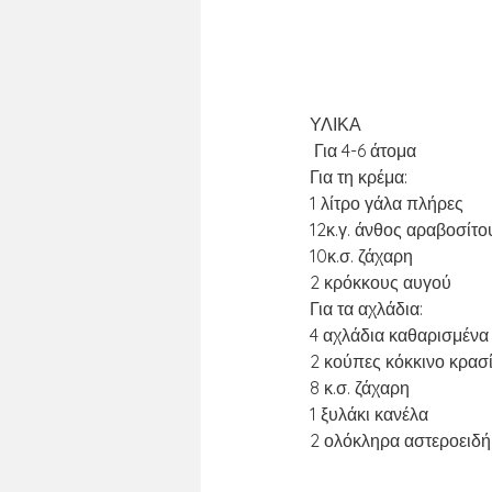
ΥΛΙΚΑ
 Για 4-6 άτομα
Για τη κρέμα: 
1 λίτρο γάλα πλήρες
12κ.γ. άνθος αραβοσίτο
10κ.σ. ζάχαρη
2 κρόκκους αυγού
Για τα αχλάδια:
4 αχλάδια καθαρισμένα
2 κούπες κόκκινο κρασί
8 κ.σ. ζάχαρη
1 ξυλάκι κανέλα
2 ολόκληρα αστεροειδή