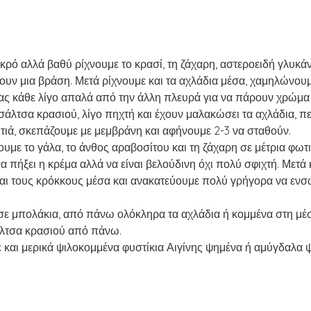
κρό αλλά βαθύ ρίχνουμε το κρασί, τη ζάχαρη, αστεροειδή γλυκάν
ουν μια βράση. Μετά ρίχνουμε και τα αχλάδια μέσα, χαμηλώνουμε
ς κάθε λίγο απαλά από την άλλη πλευρά για να πάρουν χρώμα
 σάλτσα κρασιού, λίγο πηχτή και έχουν μαλακώσει τα αχλάδια, π
τιά, σκεπάζουμε με μεμβράνη και αφήνουμε 2-3 να σταθούν.
υμε το γάλα, το άνθος αραβοσίτου και τη ζάχαρη σε μέτρια φωτι
α πήξει η κρέμα αλλά να είναι βελούδινη όχι πολύ σφιχτή. Μετά
 και τους κρόκκους μέσα και ανακατεύουμε πολύ γρήγορα να εν
σε μπολάκια, από πάνω ολόκληρα τα αχλάδια ή κομμένα στη μέση
άλτσα κρασιού από πάνω.
 και μερικά ψιλοκομμένα φυστίκια Αιγίνης ψημένα ή αμύγδαλα 