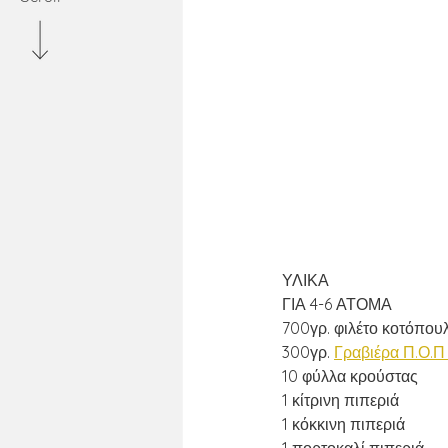
ΥΛΙΚΑ
ΓΙΑ 4-6 ΑΤΟΜΑ
700γρ. φιλέτο κοτόπου
300γρ. 
Γραβιέρα Π.Ο.Π
10 φύλλα κρούστας
1 κίτρινη πιπεριά
1 κόκκινη πιπεριά