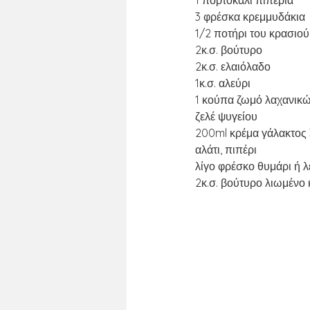
1 πορτοκαλί πιπεριά
3 φρέσκα κρεμμυδάκια
1/2 ποτήρι του κρασιού
2κ.σ. βούτυρο
2κ.σ. ελαιόλαδο
1κ.σ. αλεύρι
1 κούπα ζωμό λαχανικών
ζελέ ψυγείου
200ml κρέμα γάλακτος
αλάτι, πιπέρι
λίγο φρέσκο θυμάρι ή 
2κ.σ. βούτυρο λιωμένο 