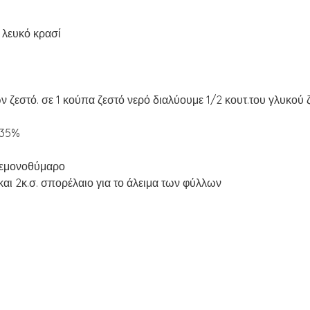
 λευκό κρασί
 ζεστό. σε 1 κούπα ζεστό νερό διαλύουμε 1/2 κουτ.του γλυκού
 35%
λεμονοθύμαρο
και 2κ.σ. σπορέλαιο για το άλειμα των φύλλων